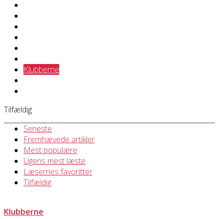
Deaflympics
EDSO
Forbundet
ICSD
Idrætsgrene
Job
Klubberne
Tennis
Ukategoriseret
Tilfældig
Seneste
Fremhævede artikler
Mest populære
Ugens mest læste
Læsernes favoritter
Tilfældig
Klubberne