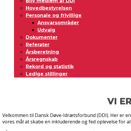
Bliv medlem af DDI
Hovedbestyrelsen
Personale og frivillige
Ansvarsområder
Udvalg
Dokumenter
Referater
Årsberetning
Årsregnskab
Rekord og statistik
Ledige stillinger
VI 
Velkommen til Dansk Døve-Idrætsforbund (DDI). Her er en 
vores mål at skabe en inkluderende og fed oplevelse for all