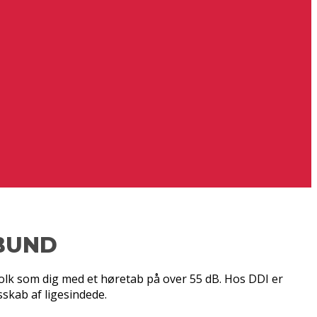
BUND
lk som dig med et høretab på over 55 dB. Hos DDI er
sskab af ligesindede.