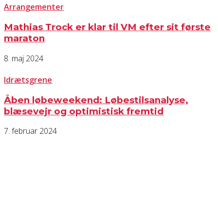
Arrangementer
Mathias Trock er klar til VM efter sit første
maraton
8. maj 2024
Idrætsgrene
Åben løbeweekend: Løbestilsanalyse,
blæsevejr og optimistisk fremtid
7. februar 2024
KONTAKT OS
Har du spørgsmål til Dansk Døve-Idrætsforbund, så kan du finde vores