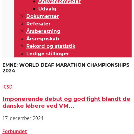
Ansvarsområder
Udvalg
Dokumenter
Referater
Årsberetning
Årsregnskab
Rekord og statistik
Ledige stillinger
EMNE: WORLD DEAF MARATHON CHAMPIONSHIPS
2024
ICSD
Imponerende debut og god fight blandt de
danske løbere ved VM...
17. december 2024
Forbundet