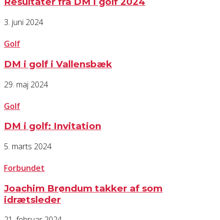
Resultater fra DM i golf 2024
3. juni 2024
Golf
DM i golf i Vallensbæk
29. maj 2024
Golf
DM i golf: Invitation
5. marts 2024
Forbundet
Joachim Brøndum takker af som
idrætsleder
21. februar 2024