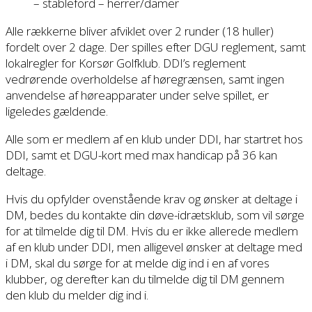
– stableford – herrer/damer
Alle rækkerne bliver afviklet over 2 runder (18 huller)
fordelt over 2 dage. Der spilles efter DGU reglement, samt
lokalregler for Korsør Golfklub. DDI’s reglement
vedrørende overholdelse af høregrænsen, samt ingen
anvendelse af høreapparater under selve spillet, er
ligeledes gældende.
Alle som er medlem af en klub under DDI, har startret hos
DDI, samt et DGU-kort med max handicap på 36 kan
deltage.
Hvis du opfylder ovenstående krav og ønsker at deltage i
DM, bedes du kontakte din døve-idrætsklub, som vil sørge
for at tilmelde dig til DM. Hvis du er ikke allerede medlem
af en klub under DDI, men alligevel ønsker at deltage med
i DM, skal du sørge for at melde dig ind i en af vores
klubber, og derefter kan du tilmelde dig til DM gennem
den klub du melder dig ind i.