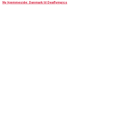
Ny hjemmeside: Danmark til Deaflympics
KONTAKT OS
Har du spørgsmål til Dansk Døve-Idrætsforbund, så kan du finde vores
oplysninger nedenfor.
Oplysninger