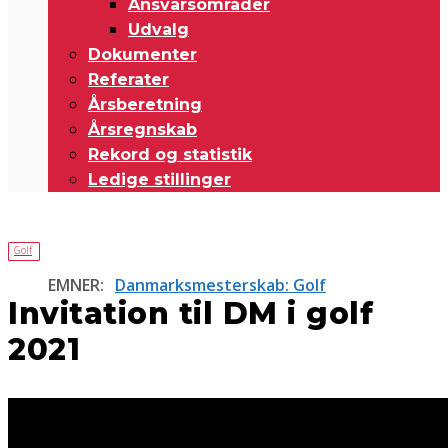
Ansvarsområder
Udvalg
Dokumenter
Referater
Årsberetning
Årsregnskab
Rekord og statistik
Ledige stillinger
Golf
EMNER:
Danmarksmesterskab: Golf
Invitation til DM i golf
2021