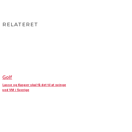
RELATERET
Golf
Lasse og Kasper skal få det til at svinge
ved VM i Sverige