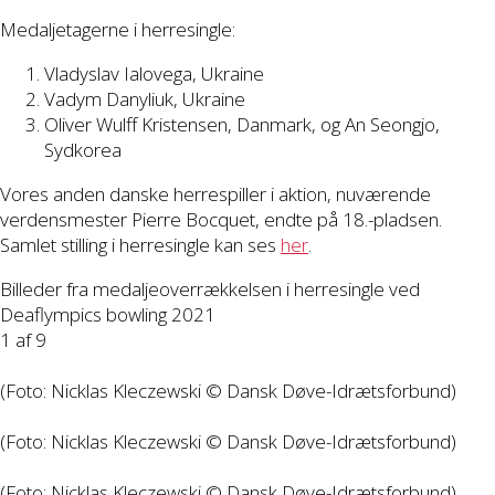
Medaljetagerne i herresingle:
Vladyslav Ialovega, Ukraine
Vadym Danyliuk, Ukraine
Oliver Wulff Kristensen, Danmark, og An Seongjo,
Sydkorea
Vores anden danske herrespiller i aktion, nuværende
verdensmester Pierre Bocquet, endte på 18.-pladsen.
Samlet stilling i herresingle kan ses
her
.
Billeder fra medaljeoverrækkelsen i herresingle ved
Deaflympics bowling 2021
1
af 9
(Foto: Nicklas Kleczewski © Dansk Døve-Idrætsforbund)
(Foto: Nicklas Kleczewski © Dansk Døve-Idrætsforbund)
(Foto: Nicklas Kleczewski © Dansk Døve-Idrætsforbund)