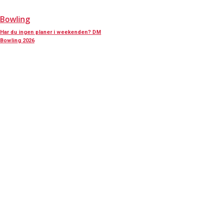
Bowling
Har du ingen planer i weekenden? DM
Bowling 2026
KONTAKT OS
Har du spørgsmål til Dansk Døve-Idrætsforbund, så kan du finde vores
oplysninger nedenfor.