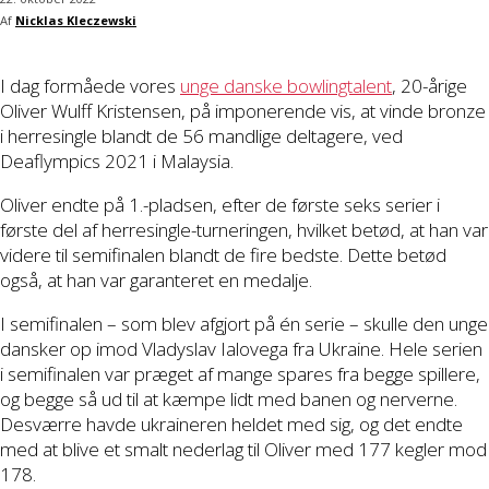
Af
Nicklas Kleczewski
I dag formåede vores
unge danske bowlingtalent
, 20-årige
Oliver Wulff Kristensen, på imponerende vis, at vinde bronze
i herresingle blandt de 56 mandlige deltagere, ved
Deaflympics 2021 i Malaysia.
Oliver endte på 1.-pladsen, efter de første seks serier i
første del af herresingle-turneringen, hvilket betød, at han var
videre til semifinalen blandt de fire bedste. Dette betød
også, at han var garanteret en medalje.
I semifinalen – som blev afgjort på én serie – skulle den unge
dansker op imod Vladyslav Ialovega fra Ukraine. Hele serien
i semifinalen var præget af mange spares fra begge spillere,
og begge så ud til at kæmpe lidt med banen og nerverne.
Desværre havde ukraineren heldet med sig, og det endte
med at blive et smalt nederlag til Oliver med 177 kegler mod
178.