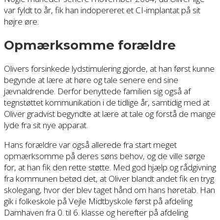
var fyldt to år, fik han indopereret et CI-implantat på sit
højre øre.
Opmærksomme forældre
Olivers forsinkede lydstimulering gjorde, at han først kunne
begynde at lære at høre og tale senere end sine
jævnaldrende. Derfor benyttede familien sig også af
tegnstøttet kommunikation i de tidlige år, samtidig med at
Oliver gradvist begyndte at lære at tale og forstå de mange
lyde fra sit nye apparat.
Hans forældre var også allerede fra start meget
opmærksomme på deres søns behov, og de ville sørge
for, at han fik den rette støtte. Med god hjælp og rådgivning
fra kommunen betød det, at Oliver blandt andet fik en tryg
skolegang, hvor der blev taget hånd om hans høretab. Han
gik i folkeskole på Vejle Midtbyskole først på afdeling
Damhaven fra 0. til 6. klasse og herefter på afdeling