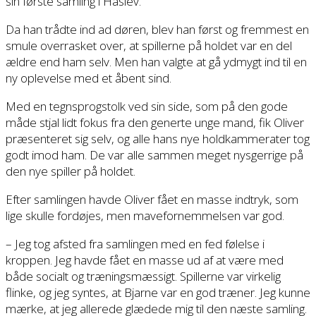
sin første samling i Haslev.
Da han trådte ind ad døren, blev han først og fremmest en
smule overrasket over, at spillerne på holdet var en del
ældre end ham selv. Men han valgte at gå ydmygt ind til en
ny oplevelse med et åbent sind.
Med en tegnsprogstolk ved sin side, som på den gode
måde stjal lidt fokus fra den generte unge mand, fik Oliver
præsenteret sig selv, og alle hans nye holdkammerater tog
godt imod ham. De var alle sammen meget nysgerrige på
den nye spiller på holdet.
Efter samlingen havde Oliver fået en masse indtryk, som
lige skulle fordøjes, men mavefornemmelsen var god.
– Jeg tog afsted fra samlingen med en fed følelse i
kroppen. Jeg havde fået en masse ud af at være med
både socialt og træningsmæssigt. Spillerne var virkelig
flinke, og jeg syntes, at Bjarne var en god træner. Jeg kunne
mærke, at jeg allerede glædede mig til den næste samling.