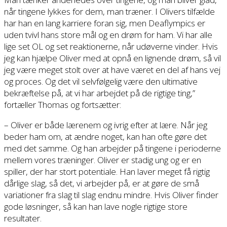
når tingene lykkes for dem, man træner. I Olivers tilfælde
har han en lang karriere foran sig, men Deaflympics er
uden tvivl hans store mål og en drøm for ham. Vi har alle
lige set OL og set reaktionerne, når udøverne vinder. Hvis
jeg kan hjælpe Oliver med at opnå en lignende drøm, så vil
jeg være meget stolt over at have været en del af hans vej
og proces. Og det vil selvfølgelig være den ultimative
bekræftelse på, at vi har arbejdet på de rigtige ting,”
fortæller Thomas og fortsætter:
– Oliver er både lærenem og ivrig efter at lære. Når jeg
beder ham om, at ændre noget, kan han ofte gøre det
med det samme. Og han arbejder på tingene i perioderne
mellem vores træninger. Oliver er stadig ung og er en
spiller, der har stort potentiale. Han laver meget få rigtig
dårlige slag, så det, vi arbejder på, er at gøre de små
variationer fra slag til slag endnu mindre. Hvis Oliver finder
gode løsninger, så kan han lave nogle rigtige store
resultater.