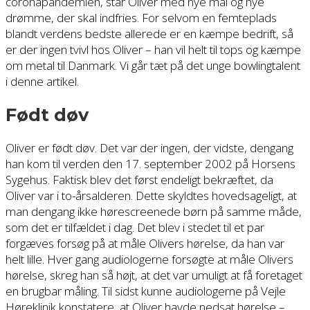
coronapandemien, står Oliver med nye mål og nye
drømme, der skal indfries. For selvom en femteplads
blandt verdens bedste allerede er en kæmpe bedrift, så
er der ingen tvivl hos Oliver – han vil helt til tops og kæmpe
om metal til Danmark. Vi går tæt på det unge bowlingtalent
i denne artikel.
Født døv
Oliver er født døv. Det var der ingen, der vidste, dengang
han kom til verden den 17. september 2002 på Horsens
Sygehus. Faktisk blev det først endeligt bekræftet, da
Oliver var i to-årsalderen. Dette skyldtes hovedsageligt, at
man dengang ikke hørescreenede børn på samme måde,
som det er tilfældet i dag. Det blev i stedet til et par
forgæves forsøg på at måle Olivers hørelse, da han var
helt lille. Hver gang audiologerne forsøgte at måle Olivers
hørelse, skreg han så højt, at det var umuligt at få foretaget
en brugbar måling. Til sidst kunne audiologerne på Vejle
Høreklinik konstatere, at Oliver havde nedsat hørelse –