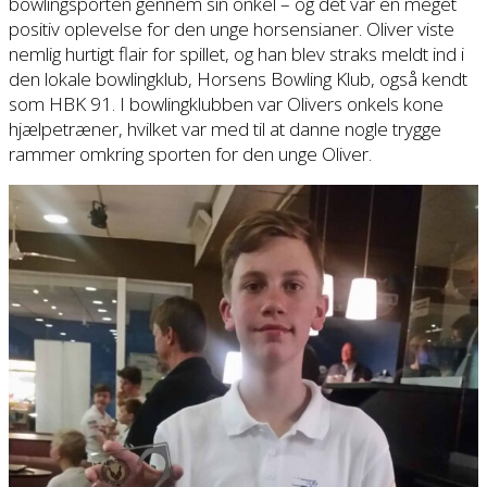
bowlingsporten gennem sin onkel – og dét var en meget
positiv oplevelse for den unge horsensianer. Oliver viste
nemlig hurtigt flair for spillet, og han blev straks meldt ind i
den lokale bowlingklub, Horsens Bowling Klub, også kendt
som HBK 91. I bowlingklubben var Olivers onkels kone
hjælpetræner, hvilket var med til at danne nogle trygge
rammer omkring sporten for den unge Oliver.