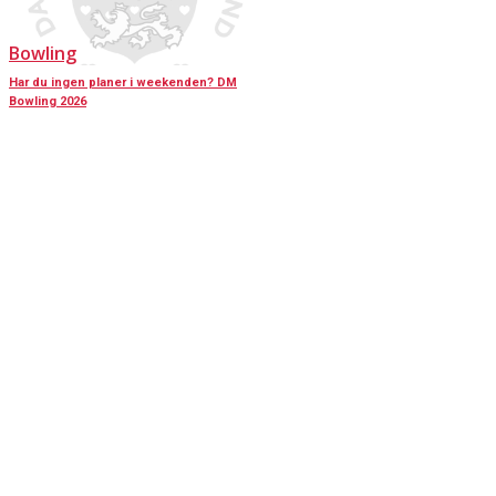
Bowling
Har du ingen planer i weekenden? DM
Bowling 2026
KONTAKT OS
Har du spørgsmål til Dansk Døve-Idrætsforbund, så kan du finde vores
oplysninger nedenfor.