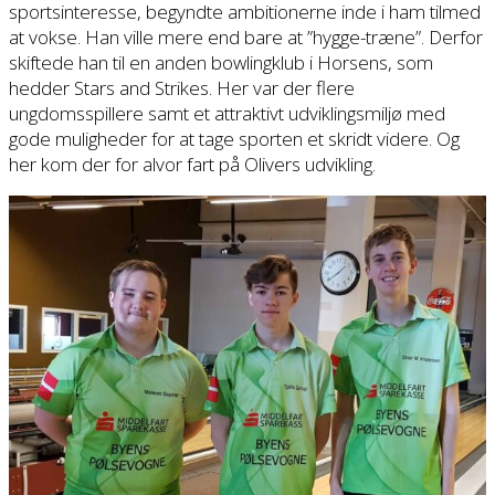
sportsinteresse, begyndte ambitionerne inde i ham tilmed
at vokse. Han ville mere end bare at ”hygge-træne”. Derfor
skiftede han til en anden bowlingklub i Horsens, som
hedder Stars and Strikes. Her var der flere
ungdomsspillere samt et attraktivt udviklingsmiljø med
gode muligheder for at tage sporten et skridt videre. Og
her kom der for alvor fart på Olivers udvikling.