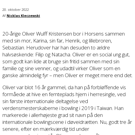
20. oktober 2022
Af
Nicklas Kleczewski
20-årige Oliver Wulff Kristensen bor i Horsens sammen
med sin mor, Karina, sin far, Henrik, og lillebroren,
Sebastian. Herudover har han desuden to ældre
halvsøskende: Filip og Natacha. Oliver er en social ung gut,
som godt kan lide at bruge sin fritid sammen med sin
familie og sine venner, og udadtil virker Oliver som en
ganske almindelig fyr – men Oliver er meget mere end det.
Oliver var blot 16 år gammel, da han på forbløffende vis
formåede at hive en femteplads hjem i herresingle, ved
sin første internationale deltagelse ved
verdensmesterskaberne i bowling i 2019 i Taiwan. Han
markerede i allerhøjeste grad sit navn på den
internationale bowlingscene i døveidrætten. Nu, godt tre år
senere, efter en mærkværdig tid under