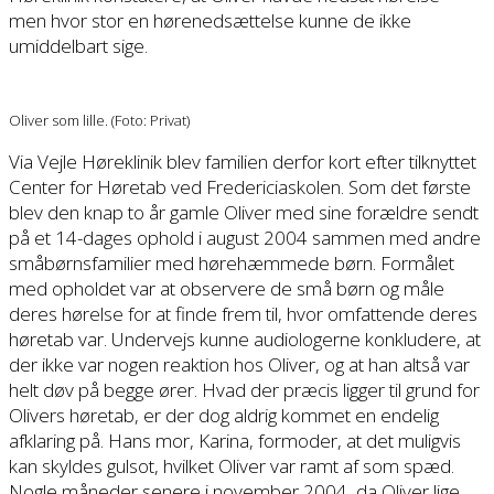
men hvor stor en hørenedsættelse kunne de ikke
umiddelbart sige.
Oliver som lille. (Foto: Privat)
Via Vejle Høreklinik blev familien derfor kort efter tilknyttet
Center for Høretab ved Fredericiaskolen. Som det første
blev den knap to år gamle Oliver med sine forældre sendt
på et 14-dages ophold i august 2004 sammen med andre
småbørnsfamilier med hørehæmmede børn. Formålet
med opholdet var at observere de små børn og måle
deres hørelse for at finde frem til, hvor omfattende deres
høretab var. Undervejs kunne audiologerne konkludere, at
der ikke var nogen reaktion hos Oliver, og at han altså var
helt døv på begge ører. Hvad der præcis ligger til grund for
Olivers høretab, er der dog aldrig kommet en endelig
afklaring på. Hans mor, Karina, formoder, at det muligvis
kan skyldes gulsot, hvilket Oliver var ramt af som spæd.
Nogle måneder senere i november 2004, da Oliver lige