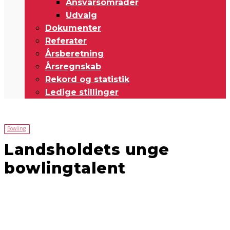
Ansvarsområder
Udvalg
Dokumenter
Referater
Årsberetning
Årsregnskab
Rekord og statistik
Ledige stillinger
Bowling
Landsholdets unge
bowlingtalent