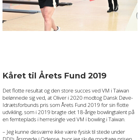
Kåret til Årets Fund 2019
Det flotte resultat og den store succes ved VM i Taiwan
belønnede sig ved, at Oliver i 2020 modtog Dansk Døve-
Idrætsforbunds pris som Årets Fund 2019 for sin flotte
udvikling, som i 2019 bragte det 18-årige bowlingtalent på
en femteplads i herresingle ved VM i bowling i Taiwan.
– Jeg kunne desværre ikke være fysisk til stede under
DDI’s årsmøde i Odense, hvor jeg skulle modtage prisen.