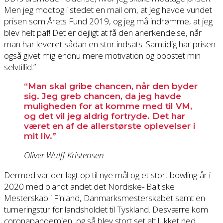
Men jeg modtog i stedet en mail om, at jeg havde vundet
prisen som Årets Fund 2019, og jeg må indrømme, at jeg
blev helt paf! Det er dejligt at få den anerkendelse, når
man har leveret sådan en stor indsats. Samtidig har prisen
også givet mig endnu mere motivation og boostet min
selvtillid.”
“Man skal gribe chancen, når den byder
sig. Jeg greb chancen, da jeg havde
muligheden for at komme med til VM,
og det vil jeg aldrig fortryde. Det har
været en af de allerstørste oplevelser i
mit liv.”
Oliver Wulff Kristensen
Dermed var der lagt op til nye mål og et stort bowling-år i
2020 med blandt andet det Nordiske- Baltiske
Mesterskab i Finland, Danmarksmesterskabet samt en
turneringstur for landsholdet til Tyskland. Desværre kom
coronapandemien, og så blev stort set alt lukket ned.