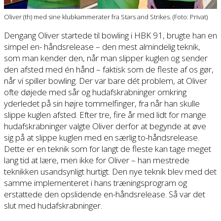
Oliver (th) med sine klubkammerater fra Stars and Strikes. (Foto: Privat)
Dengang Oliver startede til bowling i HBK 91, brugte han en
simpel en- håndsrelease – den mest almindelig teknik,
som man kender den, når man slipper kuglen og sender
den afsted med én hånd – faktisk som de fleste af os gør,
når vi spiller bowling. Der var bare dét problem, at Oliver
ofte døjede med sår og hudafskrabninger omkring
yderledet på sin højre tommelfinger, fra når han skulle
slippe kuglen afsted. Efter tre, fire år med lidt for mange
hudafskrabninger valgte Oliver derfor at begynde at øve
sig på at slippe kuglen med en særlig to-håndsrelease.
Dette er en teknik som for langt de fleste kan tage meget
lang tid at lære, men ikke for Oliver – han mestrede
teknikken usandsynligt hurtigt. Den nye teknik blev med det
samme implementeret i hans træningsprogram og
erstattede den opslidende en-håndsrelease. Så var det
slut med hudafskrabninger.