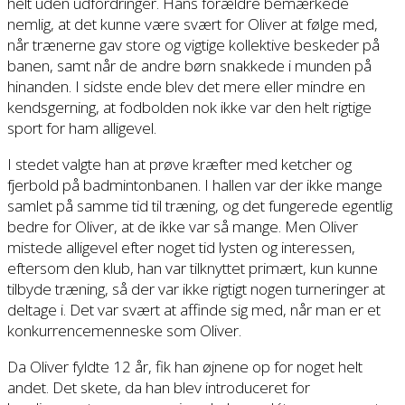
helt uden udfordringer. Hans forældre bemærkede
nemlig, at det kunne være svært for Oliver at følge med,
når trænerne gav store og vigtige kollektive beskeder på
banen, samt når de andre børn snakkede i munden på
hinanden. I sidste ende blev det mere eller mindre en
kendsgerning, at fodbolden nok ikke var den helt rigtige
sport for ham alligevel.
I stedet valgte han at prøve kræfter med ketcher og
fjerbold på badmintonbanen. I hallen var der ikke mange
samlet på samme tid til træning, og det fungerede egentlig
bedre for Oliver, at de ikke var så mange. Men Oliver
mistede alligevel efter noget tid lysten og interessen,
eftersom den klub, han var tilknyttet primært, kun kunne
tilbyde træning, så der var ikke rigtigt nogen turneringer at
deltage i. Det var svært at affinde sig med, når man er et
konkurrencemenneske som Oliver.
Da Oliver fyldte 12 år, fik han øjnene op for noget helt
andet. Det skete, da han blev introduceret for