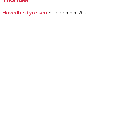
Hovedbestyrelsen
8. september 2021
KONTAKT OS
Har du spørgsmål til Dansk Døve-Idrætsforbund, så kan du finde vores
oplysninger nedenfor.