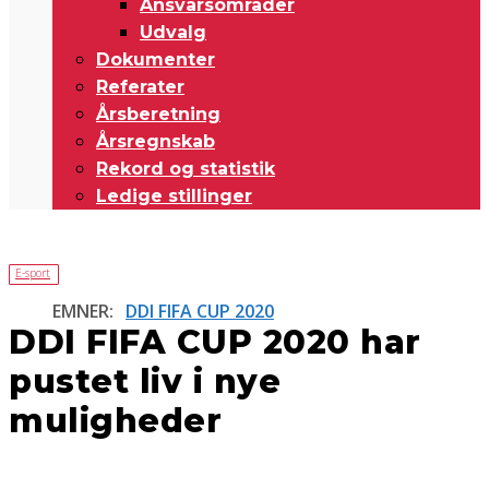
Ansvarsområder
Udvalg
Dokumenter
Referater
Årsberetning
Årsregnskab
Rekord og statistik
Ledige stillinger
E-sport
EMNER:
DDI FIFA CUP 2020
DDI FIFA CUP 2020 har
pustet liv i nye
muligheder