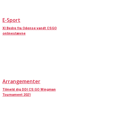
E-Sport
XI Bedre fra Odense vandt CSGO
onlinestævne
Arrangementer
Tilmeld dig DDI CS:GO Wingman
Tournament 2021
KONTAKT OS
Har du spørgsmål til Dansk Døve-Idrætsforbund, så kan du finde vores
oplysninger nedenfor.