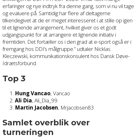
erfaringer og nye indtryk fra denne gang, som vi nu vil tage
og evaluere på. Samtidig har flere af deltagerne
tilkendegivet at de er meget interesseret i at stille op igen
til et lignende arrangement, hvilket giver os et godt
udgangspunkt for at arrangere et lignende initiativ i
fremtiden. Det fortæller os i den grad at e-sport også er i
fremgang hos DDI’s målgruppe.” udtaler Nicklas
Kleczewski, kommunikationskonsulent hos Dansk Døve-
Idrætsforbund.
Top 3
Hung Vancao
, Vancao
Ali Dia
, Ali_Dia_99
Martin Jacobsen
, Mrjacobsen83
Samlet overblik over
turneringen