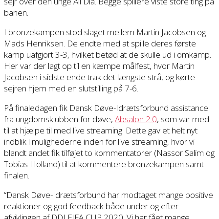
sejr over den unge Ali Dia. Begge spillere viste store ting på
banen.
I bronzekampen stod slaget mellem Martin Jacobsen og
Mads Henriksen. De endte med at spille deres første
kamp uafgjort 3-3, hvilket betød at de skulle ud i omkamp.
Her var der lagt op til en kæmpe målfest, hvor Martin
Jacobsen i sidste ende trak det længste strå, og kørte
sejren hjem med en slutstilling på 7-6.
På finaledagen fik Dansk Døve-Idrætsforbund assistance
fra ungdomsklubben for døve,
Absalon 2.0
, som var med
til at hjælpe til med live streaming. Dette gav et helt nyt
indblik i mulighederne inden for live streaming, hvor vi
blandt andet fik tilføjet to kommentatorer (Nassor Salim og
Tobias Holland) til at kommentere bronzekampen samt
finalen.
“Dansk Døve-Idrætsforbund har modtaget mange positive
reaktioner og god feedback både under og efter
afviklingen af DDI FIFA CUP 2020. Vi har fået mange