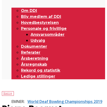
Om DDI
Bliv medlem af DDI
Hovedbestyrelsen
Personale og frivillige
Ansvarsområder
Udvalg
Dokumenter
Referater
Årsberetning
Årsregnskab
Rekord og statistik
Ledige stillinger
Bowling
EMNER:
World Deaf Bowling Championships 2019