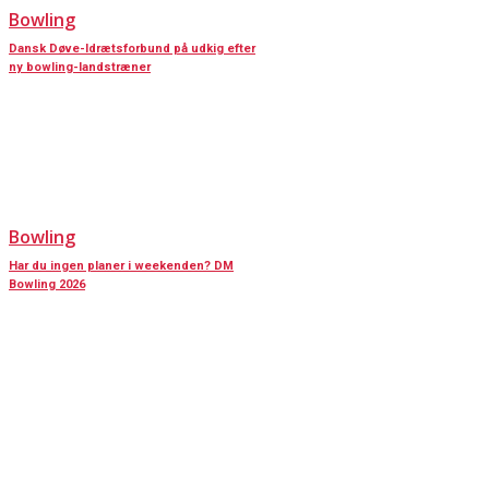
Bowling
Dansk Døve-Idrætsforbund på udkig efter
ny bowling-landstræner
Bowling
Har du ingen planer i weekenden? DM
Bowling 2026
KONTAKT OS
Har du spørgsmål til Dansk Døve-Idrætsforbund, så kan du finde vores
oplysninger nedenfor.