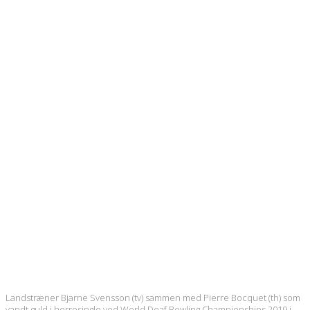
Landstræner Bjarne Svensson (tv) sammen med Pierre Bocquet (th) som
vandt guld i herresingle ved World Deaf Bowling Championships 2019 i