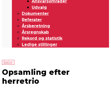
Ansvarsområder
Udvalg
Dokumenter
Referater
Årsberetning
Årsregnskab
Rekord og statistik
Ledige stillinger
Bowling
Opsamling efter
herretrio