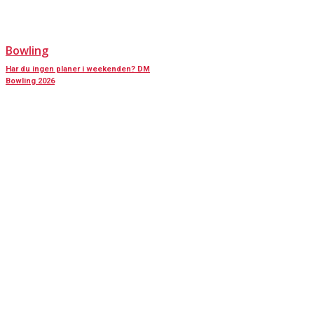
Bowling
Har du ingen planer i weekenden? DM
Bowling 2026
KONTAKT OS
Har du spørgsmål til Dansk Døve-Idrætsforbund, så kan du finde vores
oplysninger nedenfor.