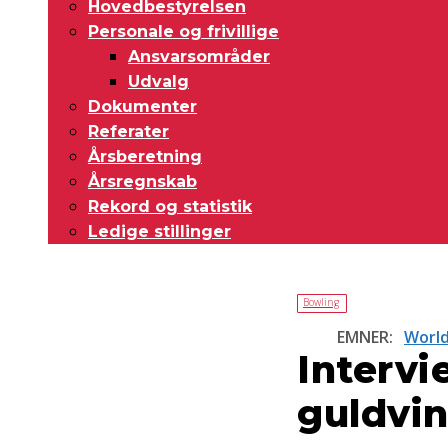
Hovedbestyrelsen
Personale og frivillige
Ansvarsområder
Udvalg
Dokumenter
Referater
Årsberetning
Årsregnskab
Rekord og statistik
Ledige stillinger
Bowling
EMNER:
World
Interv
guldvin