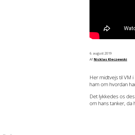
6. august 2019
Af
Nicklas Kleczewski
Her midtvejs til VM i
ham om hvordan han s
Det lykkedes os desu
om hans tanker, da h