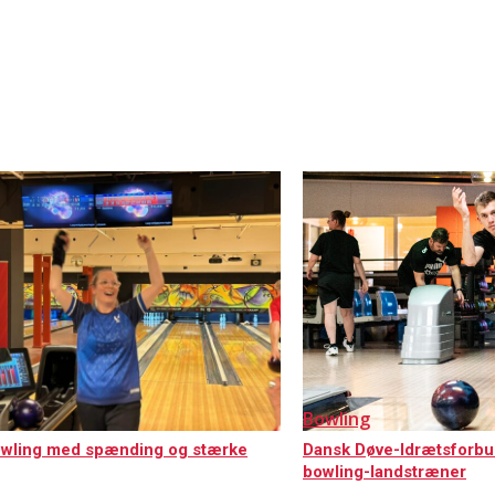
Bowling
bowling med spænding og stærke
Dansk Døve-Idrætsforbun
bowling-landstræner