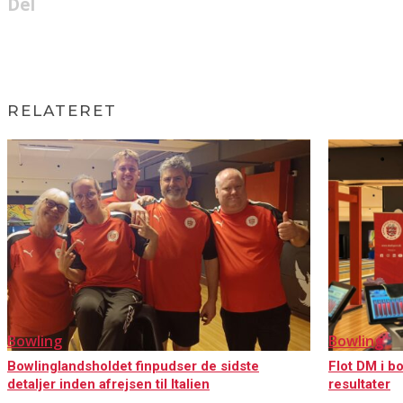
Del
RELATERET
Bowling
Bowling
Bowlinglandsholdet finpudser de sidste
Flot DM i 
detaljer inden afrejsen til Italien
resultater