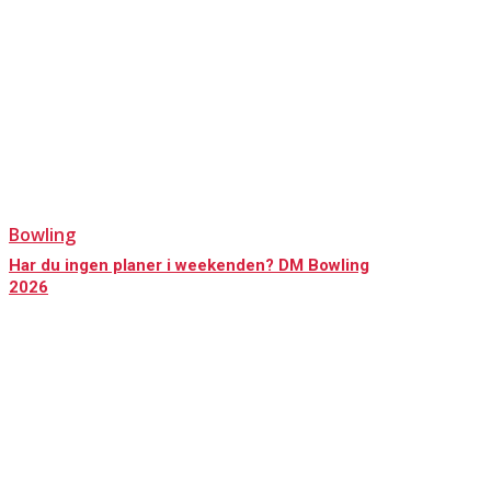
Bowling
Har du ingen planer i weekenden? DM Bowling
2026
KONTAKT OS
Har du spørgsmål til Dansk Døve-Idrætsforbund, så kan du finde vores 