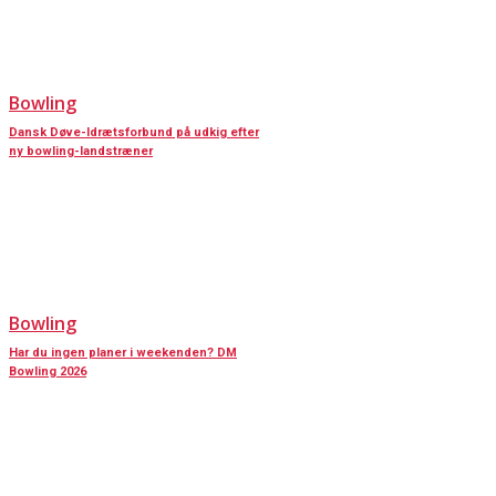
Bowling
Dansk Døve-Idrætsforbund på udkig efter
ny bowling-landstræner
Bowling
Har du ingen planer i weekenden? DM
Bowling 2026
KONTAKT OS