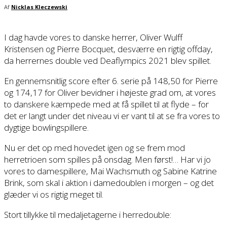
Af
Nicklas Kleczewski
I dag havde vores to danske herrer, Oliver Wulff
Kristensen og Pierre Bocquet, desværre en rigtig offday,
da herrernes double ved Deaflympics 2021 blev spillet.
En gennemsnitlig score efter 6. serie på 148,50 for Pierre
og 174,17 for Oliver bevidner i højeste grad om, at vores
to danskere kæmpede med at få spillet til at flyde – for
det er langt under det niveau vi er vant til at se fra vores to
dygtige bowlingspillere.
Nu er det op med hovedet igen og se frem mod
herretrioen som spilles på onsdag. Men først!… Har vi jo
vores to damespillere, Mai Wachsmuth og Sabine Katrine
Brink, som skal i aktion i damedoublen i morgen – og det
glæder vi os rigtig meget til.
Stort tillykke til medaljetagerne i herredouble: