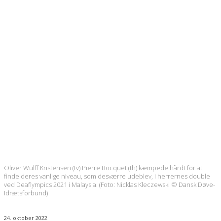
Oliver Wulff Kristensen (tv) Pierre Bocquet (th) kæmpede hårdt for at
finde deres vanlige niveau, som desværre udeblev, i herrernes double
ved Deaflympics 2021 i Malaysia. (Foto: Nicklas Kleczewski © Dansk Døve-
Idrætsforbund)
24. oktober 2022