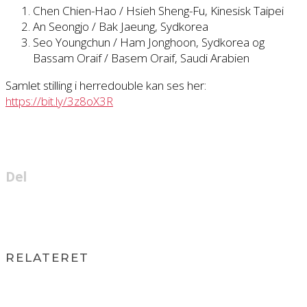
Chen Chien-Hao / Hsieh Sheng-Fu, Kinesisk Taipei
An Seongjo / Bak Jaeung, Sydkorea
Seo Youngchun / Ham Jonghoon, Sydkorea og
Bassam Oraif / Basem Oraif, Saudi Arabien
Samlet stilling i herredouble kan ses her:
https://bit.ly/3z8oX3R
Del
RELATERET