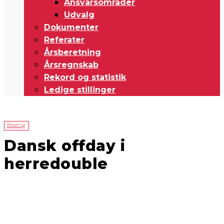
Ansvarsområder
Udvalg
Dokumenter
Referater
Årsberetning
Årsregnskab
Rekord og statistik
Ledige stillinger
Bowling
Dansk offday i
herredouble