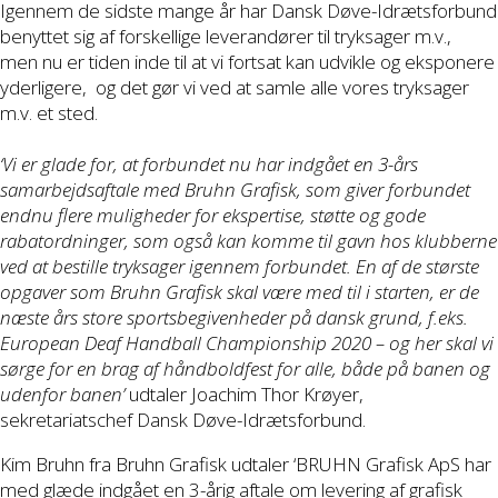
Igennem de sidste mange år har Dansk Døve-Idrætsforbund
benyttet sig af forskellige leverandører til tryksager m.v.,
men nu er tiden inde til at vi fortsat kan udvikle og eksponere
yderligere, og det gør vi ved at samle alle vores tryksager
m.v. et sted.
‘Vi er glade for, at forbundet nu har indgået en 3-års
samarbejdsaftale med Bruhn Grafisk, som giver forbundet
endnu flere muligheder for ekspertise, støtte og gode
rabatordninger, som også kan komme til gavn hos klubberne
ved at bestille tryksager igennem forbundet. En af de største
opgaver som Bruhn Grafisk skal være med til i starten, er de
næste års store sportsbegivenheder på dansk grund, f.eks.
European Deaf Handball Championship 2020 – og her skal vi
sørge for en brag af håndboldfest for alle, både på banen og
udenfor banen’
udtaler Joachim Thor Krøyer,
sekretariatschef Dansk Døve-Idrætsforbund.
Kim Bruhn fra Bruhn Grafisk udtaler ‘BRUHN Grafisk ApS har
med glæde indgået en 3-årig aftale om levering af grafisk