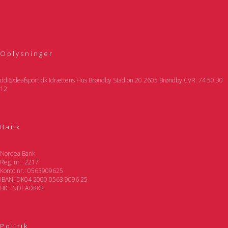
Oplysninger
ddi@deafsport.dk Idrættens Hus Brøndby Stadion 20 2605 Brøndby CVR: 74 50 30
12
Bank
Nordea Bank
Reg. nr.: 2217
Konto nr.: 0563909625
IBAN: DK04 2000 0563 9096 25
BIC: NDEADKKK
Politik