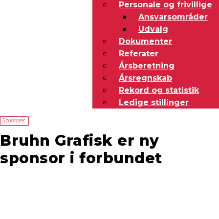
Personale og frivillige
Ansvarsområder
Udvalg
Dokumenter
Referater
Årsberetning
Årsregnskab
Rekord og statistik
Ledige stillinger
Sponsorer
Bruhn Grafisk er ny
sponsor i forbundet