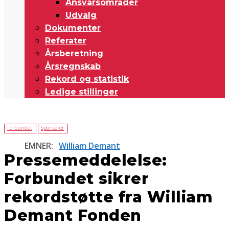
Ansvarsområder
Udvalg
Dokumenter
Referater
Årsberetning
Årsregnskab
Rekord og statistik
Ledige stillinger
Forbundet
Sponsorer
EMNER:
William Demant
Pressemeddelelse:
Forbundet sikrer
rekordstøtte fra William
Demant Fonden