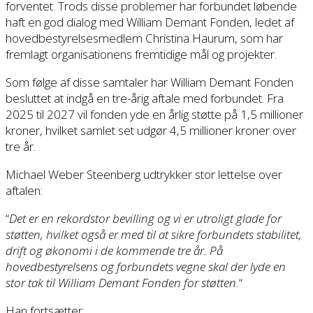
forventet. Trods disse problemer har forbundet løbende
haft en god dialog med William Demant Fonden, ledet af
hovedbestyrelsesmedlem Christina Haurum, som har
fremlagt organisationens fremtidige mål og projekter.
Som følge af disse samtaler har William Demant Fonden
besluttet at indgå en tre-årig aftale med forbundet. Fra
2025 til 2027 vil fonden yde en årlig støtte på 1,5 millioner
kroner, hvilket samlet set udgør 4,5 millioner kroner over
tre år.
Michael Weber Steenberg udtrykker stor lettelse over
aftalen:
“
Det er en rekordstor bevilling og vi er utroligt glade for
støtten, hvilket også er med til at sikre forbundets stabilitet,
drift og økonomi i de kommende tre år.
På
hovedbestyrelsens og forbundets vegne skal der lyde en
stor tak til William Demant Fonden for støtten.
“
Han fortsætter: