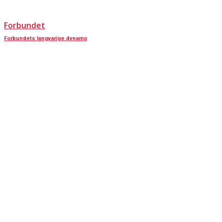
Forbundet
Forbundets langvarige dynamo
KONTAKT OS
Har du spørgsmål til Dansk Døve-Idrætsforbund, så kan du finde vores
oplysninger nedenfor.