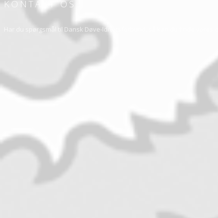
KONTAKT OS
Har du spørgsmål til Dansk Døve-Idrætsforbund, så kan du finde vores 