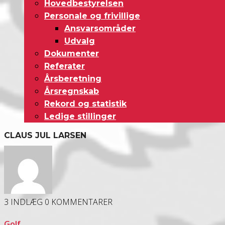
Hovedbestyrelsen
Personale og frivillige
Ansvarsområder
Udvalg
Dokumenter
Referater
Årsberetning
Årsregnskab
Rekord og statistik
Ledige stillinger
CLAUS JUL LARSEN
3 INDLÆG
0 KOMMENTARER
Golf