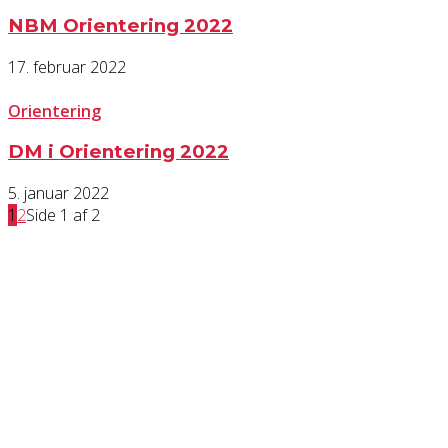
NBM Orientering 2022
17. februar 2022
Orientering
DM i Orientering 2022
5. januar 2022
1
2
Side 1 af 2
KONTAKT OS
Har du spørgsmål til Dansk Døve-Idrætsforbund, så kan du finde vores
oplysninger nedenfor.