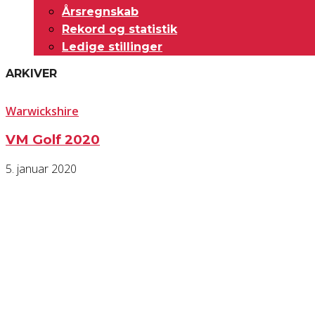
Årsregnskab
Rekord og statistik
Ledige stillinger
ARKIVER
Warwickshire
VM Golf 2020
5. januar 2020
KONTAKT OS
Har du spørgsmål til Dansk Døve-Idrætsforbund, så kan du finde vores 