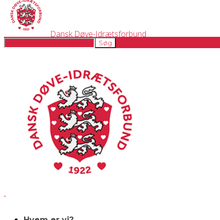
Dansk Døve-Idrætsforbund
Hvem er vi?