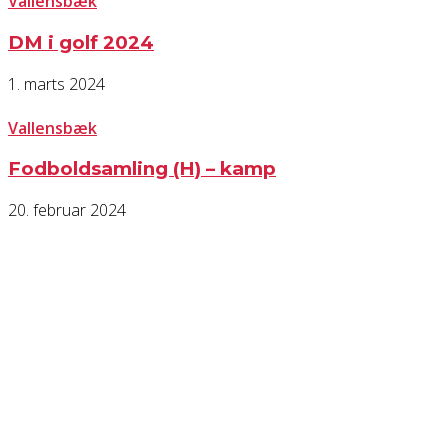
Vallensbæk
DM i golf 2024
1. marts 2024
Vallensbæk
Fodboldsamling (H) – kamp
20. februar 2024
KONTAKT OS
Har du spørgsmål til Dansk Døve-Idrætsforbund, så kan du finde vores 