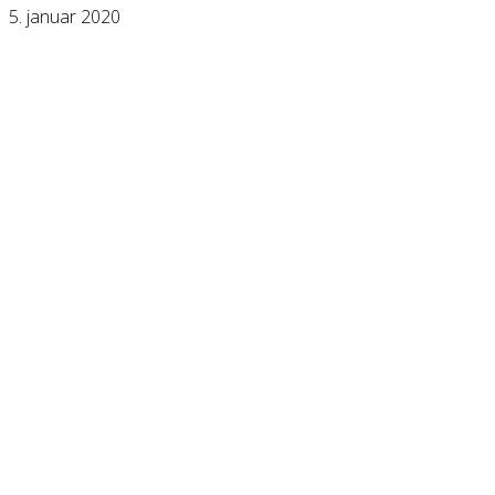
5. januar 2020
KONTAKT OS
Har du spørgsmål til Dansk Døve-Idrætsforbund, så kan du finde vores 