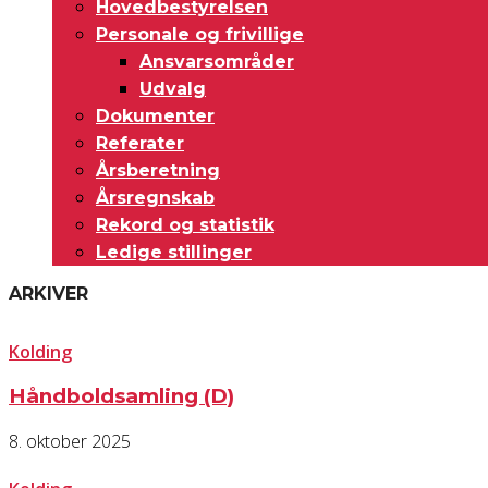
Hovedbestyrelsen
Personale og frivillige
Ansvarsområder
Udvalg
Dokumenter
Referater
Årsberetning
Årsregnskab
Rekord og statistik
Ledige stillinger
ARKIVER
Kolding
Håndboldsamling (D)
8. oktober 2025