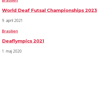
Brasilien
World Deaf Futsal Championships 2023
9. april 2021
Brasilien
Deaflympics 2021
1. maj 2020
KONTAKT OS
Har du spørgsmål til Dansk Døve-Idrætsforbund, så kan du finde vores 