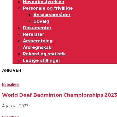
Hovedbestyrelsen
Personale og frivillige
Ansvarsområder
Udvalg
Dokumenter
Referater
Årsberetning
Årsregnskab
Rekord og statistik
Ledige stillinger
ARKIVER
Brasilien
World Deaf Badminton Championships 202
4. januar 2023