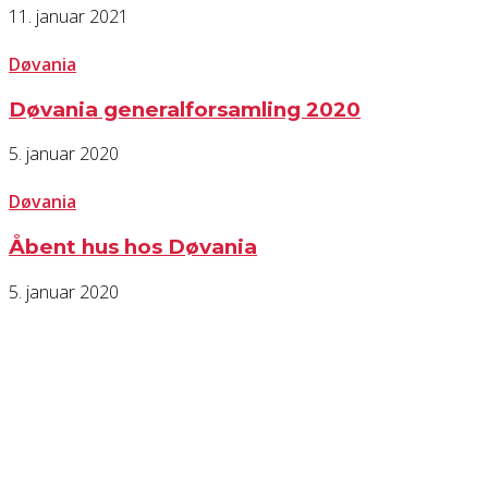
11. januar 2021
Døvania
Døvania generalforsamling 2020
5. januar 2020
Døvania
Åbent hus hos Døvania
5. januar 2020
KONTAKT OS
Har du spørgsmål til Dansk Døve-Idrætsforbund, så kan du finde vores 