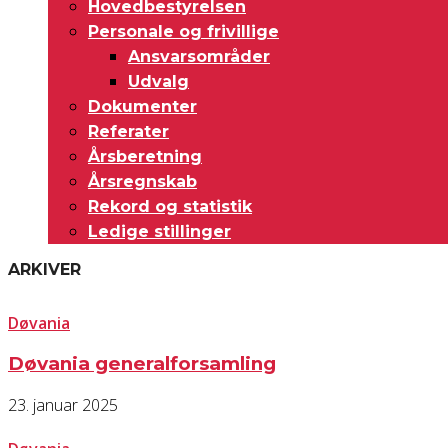
Hovedbestyrelsen
Personale og frivillige
Ansvarsområder
Udvalg
Dokumenter
Referater
Årsberetning
Årsregnskab
Rekord og statistik
Ledige stillinger
ARKIVER
Døvania
Døvania generalforsamling
23. januar 2025