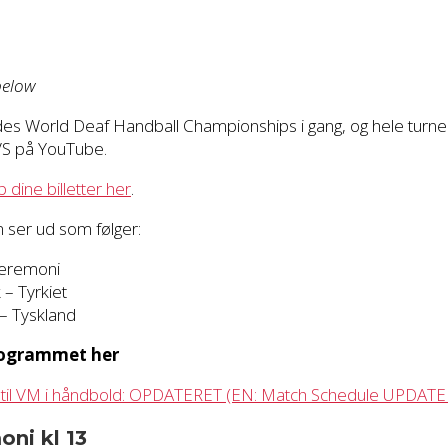
below
ydes World Deaf Handball Championships i gang, og hele turner
VS på YouTube.
 dine billetter her
.
ser ud som følger:
ceremoni
 – Tyrkiet
 – Tyskland
rogrammet her
il VM i håndbold: OPDATERET (EN: Match Schedule UPDATE
ni kl 13