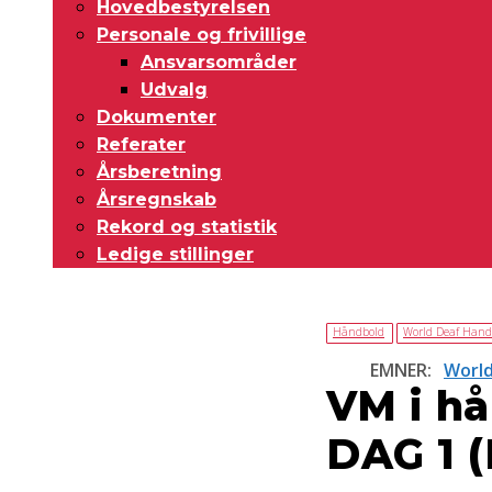
Hovedbestyrelsen
Personale og frivillige
Ansvarsområder
Udvalg
Dokumenter
Referater
Årsberetning
Årsregnskab
Rekord og statistik
Ledige stillinger
Håndbold
World Deaf Hand
EMNER:
World
VM i h
DAG 1 