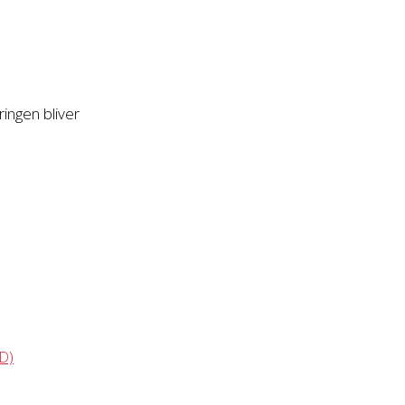
ingen bliver
D)