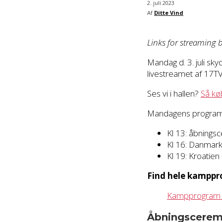
2. juli 2023
Af
Ditte Vind
Links for streaming 
Mandag d. 3. juli sk
livestreamet af 17T
Ses vi i hallen?
Så køb
Mandagens program 
Kl 13: åbnings
Kl 16: Danmark
Kl 19: Kroatien
Find hele kampp
Kampprogram t
Åbningsceremo