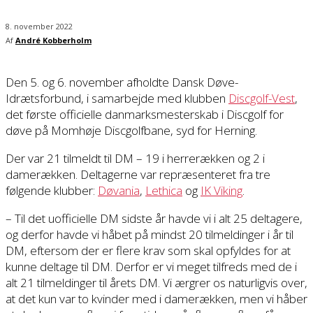
8. november 2022
Af
André Kobberholm
Den 5. og 6. november afholdte Dansk Døve-
Idrætsforbund, i samarbejde med klubben
Discgolf-Vest
,
det første officielle danmarksmesterskab i Discgolf for
døve på Momhøje Discgolfbane, syd for Herning.
Der var 21 tilmeldt til DM – 19 i herrerækken og 2 i
damerækken. Deltagerne var repræsenteret fra tre
følgende klubber:
Døvania
,
Lethica
og
IK Viking
.
– Til det uofficielle DM sidste år havde vi i alt 25 deltagere,
og derfor havde vi håbet på mindst 20 tilmeldinger i år til
DM, eftersom der er flere krav som skal opfyldes for at
kunne deltage til DM. Derfor er vi meget tilfreds med de i
alt 21 tilmeldinger til årets DM. Vi ærgrer os naturligvis over,
at det kun var to kvinder med i damerækken, men vi håber