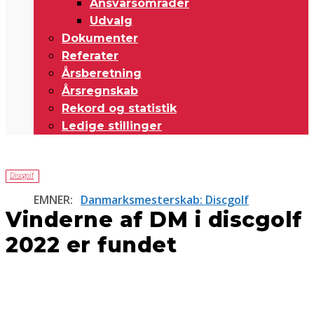
Ansvarsområder
Udvalg
Dokumenter
Referater
Årsberetning
Årsregnskab
Rekord og statistik
Ledige stillinger
Discgolf
EMNER:
Danmarksmesterskab: Discgolf
Vinderne af DM i discgolf
2022 er fundet