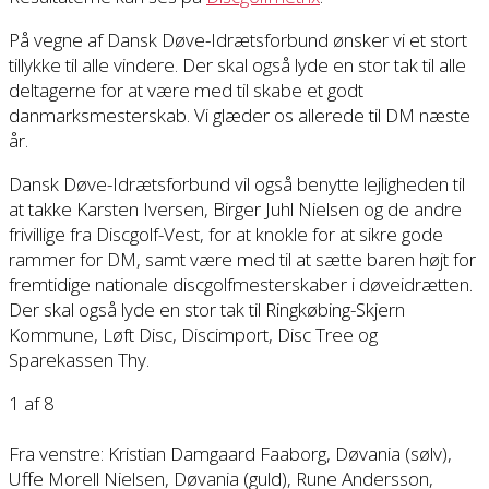
På vegne af Dansk Døve-Idrætsforbund ønsker vi et stort
tillykke til alle vindere. Der skal også lyde en stor tak til alle
deltagerne for at være med til skabe et godt
danmarksmesterskab. Vi glæder os allerede til DM næste
år.
Dansk Døve-Idrætsforbund vil også benytte lejligheden til
at takke Karsten Iversen, Birger Juhl Nielsen og de andre
frivillige fra Discgolf-Vest, for at knokle for at sikre gode
rammer for DM, samt være med til at sætte baren højt for
fremtidige nationale discgolfmesterskaber i døveidrætten.
Der skal også lyde en stor tak til Ringkøbing-Skjern
Kommune, Løft Disc, Discimport, Disc Tree og
Sparekassen Thy.
1
af 8
Fra venstre: Kristian Damgaard Faaborg, Døvania (sølv),
Uffe Morell Nielsen, Døvania (guld), Rune Andersson,