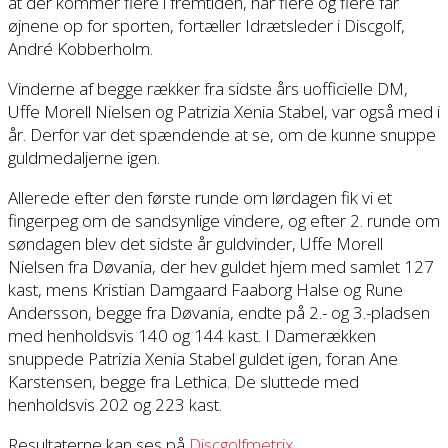
at der kommer flere i fremtiden, når flere og flere får
øjnene op for sporten, fortæller Idrætsleder i Discgolf,
André Kobberholm.
Vinderne af begge rækker fra sidste års uofficielle DM,
Uffe Morell Nielsen og Patrizia Xenia Stabel, var også med i
år. Derfor var det spændende at se, om de kunne snuppe
guldmedaljerne igen.
Allerede efter den første runde om lørdagen fik vi et
fingerpeg om de sandsynlige vindere, og efter 2. runde om
søndagen blev det sidste år guldvinder, Uffe Morell
Nielsen fra Døvania, der hev guldet hjem med samlet 127
kast, mens Kristian Damgaard Faaborg Halse og Rune
Andersson, begge fra Døvania, endte på 2.- og 3.-pladsen
med henholdsvis 140 og 144 kast. I Damerækken
snuppede Patrizia Xenia Stabel guldet igen, foran Ane
Karstensen, begge fra Lethica. De sluttede med
henholdsvis 202 og 223 kast.
Resultaterne kan ses på
Discgolfmetrix
.