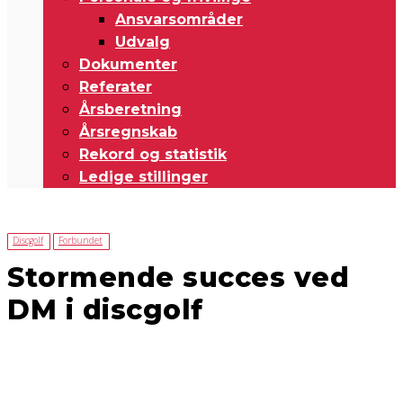
Ansvarsområder
Udvalg
Dokumenter
Referater
Årsberetning
Årsregnskab
Rekord og statistik
Ledige stillinger
Discgolf
Forbundet
Stormende succes ved
DM i discgolf