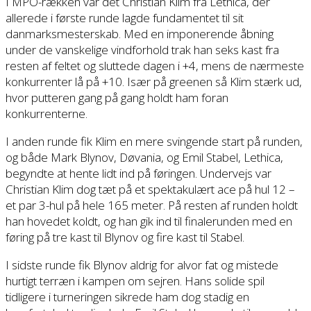
I MPO-rækken var det Christian Klim fra Lethica, der
allerede i første runde lagde fundamentet til sit
danmarksmesterskab. Med en imponerende åbning
under de vanskelige vindforhold trak han seks kast fra
resten af feltet og sluttede dagen i +4, mens de nærmeste
konkurrenter lå på +10. Især på greenen så Klim stærk ud,
hvor putteren gang på gang holdt ham foran
konkurrenterne.
I anden runde fik Klim en mere svingende start på runden,
og både Mark Blynov, Døvania, og Emil Stabel, Lethica,
begyndte at hente lidt ind på føringen. Undervejs var
Christian Klim dog tæt på et spektakulært ace på hul 12 –
et par 3-hul på hele 165 meter. På resten af runden holdt
han hovedet koldt, og han gik ind til finalerunden med en
føring på tre kast til Blynov og fire kast til Stabel.
I sidste runde fik Blynov aldrig for alvor fat og mistede
hurtigt terræn i kampen om sejren. Hans solide spil
tidligere i turneringen sikrede ham dog stadig en