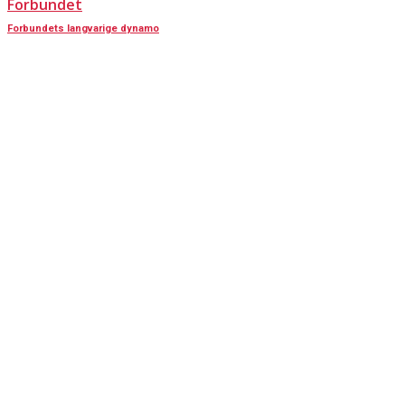
Forbundet
Forbundets langvarige dynamo
KONTAKT OS
Har du spørgsmål til Dansk Døve-Idrætsforbund, så kan du finde vores
oplysninger nedenfor.
Oplysninger