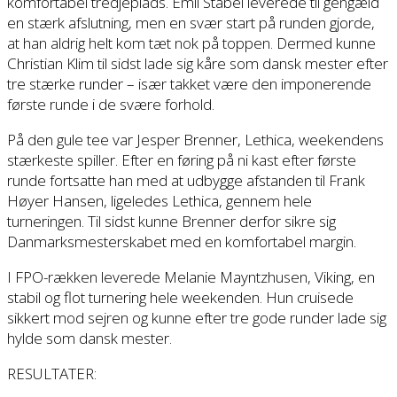
komfortabel tredjeplads. Emil Stabel leverede til gengæld
en stærk afslutning, men en svær start på runden gjorde,
at han aldrig helt kom tæt nok på toppen. Dermed kunne
Christian Klim til sidst lade sig kåre som dansk mester efter
tre stærke runder – især takket være den imponerende
første runde i de svære forhold.
På den gule tee var Jesper Brenner, Lethica, weekendens
stærkeste spiller. Efter en føring på ni kast efter første
runde fortsatte han med at udbygge afstanden til Frank
Høyer Hansen, ligeledes Lethica, gennem hele
turneringen. Til sidst kunne Brenner derfor sikre sig
Danmarksmesterskabet med en komfortabel margin.
I FPO-rækken leverede Melanie Mayntzhusen, Viking, en
stabil og flot turnering hele weekenden. Hun cruisede
sikkert mod sejren og kunne efter tre gode runder lade sig
hylde som dansk mester.
RESULTATER: