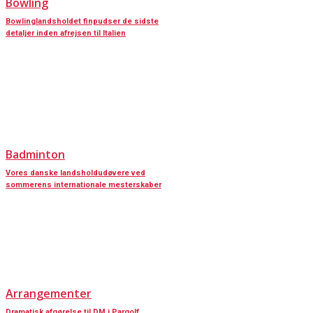
Bowling
Bowlinglandsholdet finpudser de sidste
detaljer inden afrejsen til Italien
Badminton
Vores danske landsholdudøvere ved
sommerens internationale mesterskaber
Arrangementer
Dramatisk afgørelse til DM i Pargolf