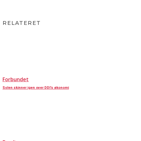
RELATERET
Forbundet
Solen skinner igen over DDI’s økonomi