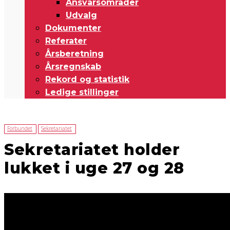
Ansvarsområder
Udvalg
Dokumenter
Referater
Årsberetning
Årsregnskab
Rekord og statistik
Ledige stillinger
Forbundet
Sekretariatet
Sekretariatet holder
lukket i uge 27 og 28