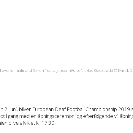
ål overfor målmand Søren Toura-Jensen. (Foto: Nicklas Kleczewski © Dansk 
 2. juni, bliver European Deaf Football Championship 2019 sk
kudt i gang med en åbningsceremoni og efterfølgende vil åb
 blive afviklet kl. 17:30.