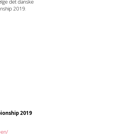
følge det danske
onship 2019.
pionship 2019
een/