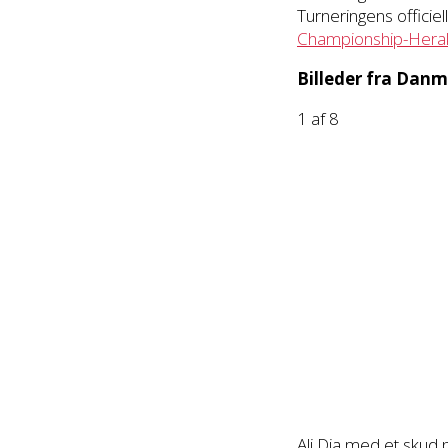
Turneringens officie
Championship-Hera
Billeder fra Danm
1
af 8
Ali Dia med et skud