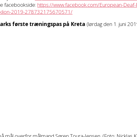
lle facebookside:
https://www.facebook.com/European-Deaf-F
klion-2019-278732175670571/
arks første træningspas på Kreta
(lørdag den 1. juni 201
 på mål overfor målmand Søren Toura-Jensen. (Foto: Nicklas 