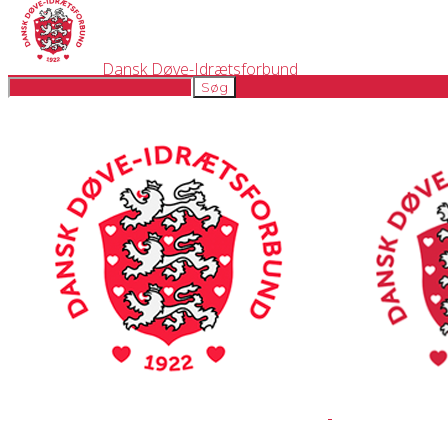
Dansk Døve-Idrætsforbund