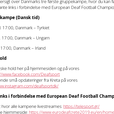
e oversigt over Danmarks tre første gruppekampe, hvor du kan 
vante links i forbindelse med European Deaf Football Champi
kampe (Dansk tid)
l. 17:00, Danmark – Tyrkiet
l. 17:00, Danmark – Ungarn
. 17:00, Danmark – Irland
old
nske hold her på hjemmesiden og på vores
://www.facebook.com/Deafsport
øbende små opdateringer fra Kreta på vores
ww.instagram.com/deafsportdk/
inks i forbindelse med European Deaf Football Cham
t hvor alle kampene livestreames:
https://telesport.gr/
elle hjemmeside:
https://www.eurodeafcrete2019.eu/en/hom