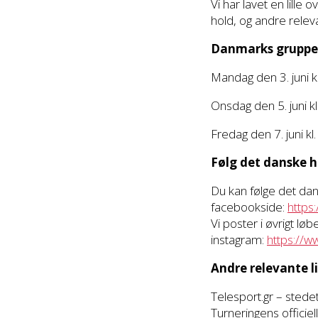
Vi har lavet en lill
hold, og andre rele
Danmarks gruppe
Mandag den 3. juni k
Onsdag den 5. juni k
Fredag den 7. juni kl
Følg det danske h
Du kan følge det da
facebookside:
https
Vi poster i øvrigt l
instagram:
https://w
Andre relevante l
Telesport.gr – stede
Turneringens offici