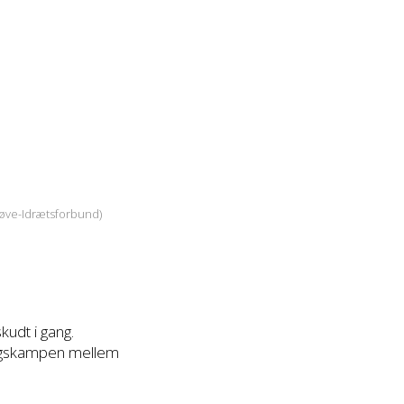
Døve-Idrætsforbund)
udt i gang.
ningskampen mellem