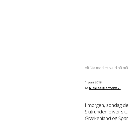
Ali Dia med et skud på m
1. juni 2019
Af
Nicklas Kleczewski
I morgen, søndag den
Slutrunden bliver s
Grækenland og Spanien