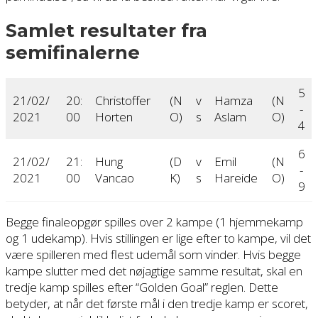
Samlet resultater fra
semifinalerne
5
21/02/
20:
Christoffer
(N
v
Hamza
(N
-
2021
00
Horten
O)
s
Aslam
O)
4
6
21/02/
21:
Hung
(D
v
Emil
(N
-
2021
00
Vancao
K)
s
Hareide
O)
9
Begge finaleopgør spilles over 2 kampe (1 hjemmekamp
og 1 udekamp). Hvis stillingen er lige efter to kampe, vil det
være spilleren med flest udemål som vinder. Hvis begge
kampe slutter med det nøjagtige samme resultat, skal en
tredje kamp spilles efter “Golden Goal” reglen. Dette
betyder, at når det første mål i den tredje kamp er scoret,