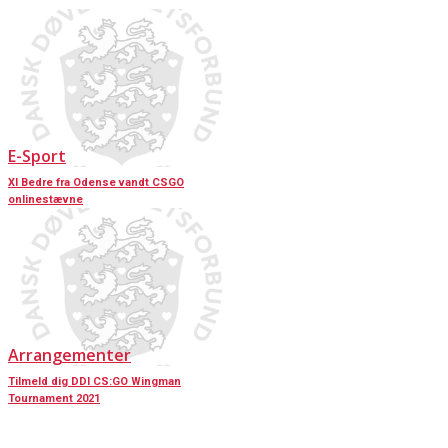
E-Sport
XI Bedre fra Odense vandt CSGO
onlinestævne
Arrangementer
Tilmeld dig DDI CS:GO Wingman
Tournament 2021