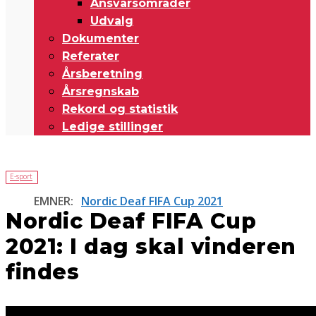
Ansvarsområder
Udvalg
Dokumenter
Referater
Årsberetning
Årsregnskab
Rekord og statistik
Ledige stillinger
E-sport
EMNER:
Nordic Deaf FIFA Cup 2021
Nordic Deaf FIFA Cup
2021: I dag skal vinderen
findes