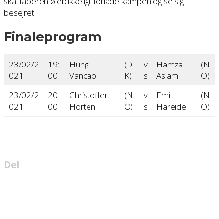
skal taberen øjeblikkeligt forlade kampen og se sig
besejret.
Finaleprogram
23/02/2
19:
Hung
(D
v
Hamza
(N
021
00
Vancao
K)
s
Aslam
O)
23/02/2
20:
Christoffer
(N
v
Emil
(N
021
00
Horten
O)
s
Hareide
O)
Del