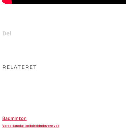
Del
RELATERET
Badminton
Vores danske landsholdudøvere ved