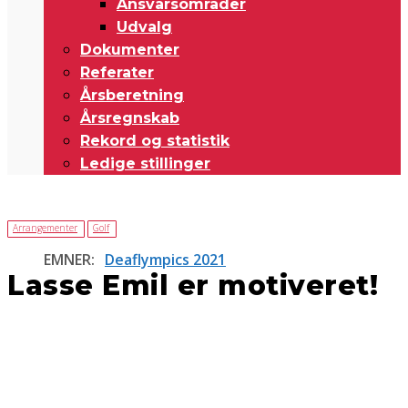
Ansvarsområder
Udvalg
Dokumenter
Referater
Årsberetning
Årsregnskab
Rekord og statistik
Ledige stillinger
Arrangementer
Golf
EMNER:
Deaflympics 2021
Lasse Emil er motiveret!