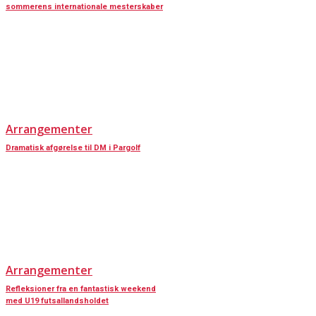
sommerens internationale mesterskaber
Arrangementer
Dramatisk afgørelse til DM i Pargolf
Arrangementer
Refleksioner fra en fantastisk weekend
med U19 futsallandsholdet