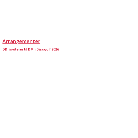
Arrangementer
DDI inviterer til DM i Discgolf 2026
KONTAKT OS
Har du spørgsmål til Dansk Døve-Idrætsforbund, så kan du finde vores
oplysninger nedenfor.