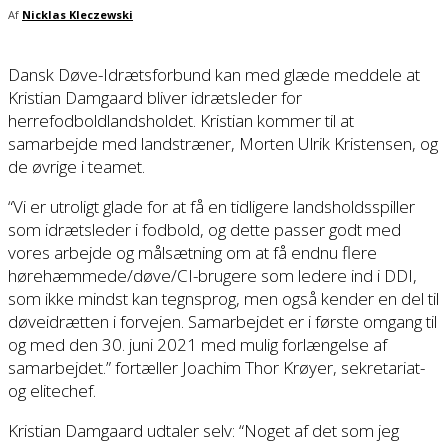
Af
Nicklas Kleczewski
Dansk Døve-Idrætsforbund kan med glæde meddele at
Kristian Damgaard bliver idrætsleder for
herrefodboldlandsholdet. Kristian kommer til at
samarbejde med landstræner, Morten Ulrik Kristensen, og
de øvrige i teamet.
“Vi er utroligt glade for at få en tidligere landsholdsspiller
som idrætsleder i fodbold, og dette passer godt med
vores arbejde og målsætning om at få endnu flere
hørehæmmede/døve/CI-brugere som ledere ind i DDI,
som ikke mindst kan tegnsprog, men også kender en del til
døveidrætten i forvejen. Samarbejdet er i første omgang til
og med den 30. juni 2021 med mulig forlængelse af
samarbejdet.” fortæller Joachim Thor Krøyer, sekretariat-
og elitechef.
Kristian Damgaard udtaler selv: “Noget af det som jeg