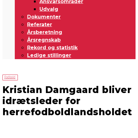
Ansvarsområder
Udvalg
Dokumenter
Referater
Årsberetning
Årsregnskab
Rekord og statistik
Ledige stillinger
Fodbold
Kristian Damgaard bliver
idrætsleder for
herrefodboldlandsholdet