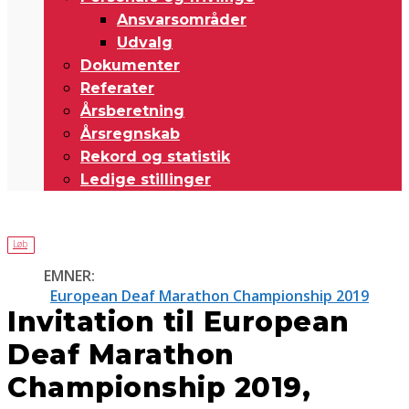
Ansvarsområder
Udvalg
Dokumenter
Referater
Årsberetning
Årsregnskab
Rekord og statistik
Ledige stillinger
Løb
EMNER:
European Deaf Marathon Championship 2019
Invitation til European
Deaf Marathon
Championship 2019,