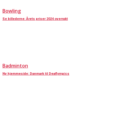
Bowling
Se billederne: Årets priser 2024 overrakt
Badminton
Ny hjemmeside: Danmark til Deaflympics
KONTAKT OS
Har du spørgsmål til Dansk Døve-Idrætsforbund, så kan du finde vores
oplysninger nedenfor.