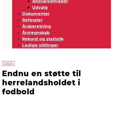
Ansvarsområder
Udvalg
Dokumenter
Referater
Årsberetning
Årsregnskab
Rekord og statistik
Ledige stillinger
Fodbold
Endnu en støtte til
herrelandsholdet i
fodbold