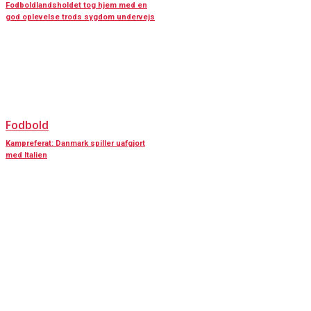
Fodboldlandsholdet tog hjem med en
god oplevelse trods sygdom undervejs
Fodbold
Kampreferat: Danmark spiller uafgjort
med Italien
KONTAKT OS
Har du spørgsmål til Dansk Døve-Idrætsforbund, så kan du finde vores
oplysninger nedenfor.