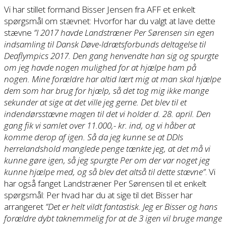
Vi har stillet formand Bisser Jensen fra AFF et enkelt
spørgsmål om stævnet: Hvorfor har du valgt at lave dette
stævne
”I 2017 havde Landstræner Per Sørensen sin egen
indsamling til Dansk Døve-Idrætsforbunds deltagelse til
Deaflympics 2017. Den gang henvendte han sig og spurgte
om jeg havde nogen mulighed for at hjælpe ham på
nogen. Mine forældre har altid lært mig at man skal hjælpe
dem som har brug for hjælp, så det tog mig ikke mange
sekunder at sige at det ville jeg gerne. Det blev til et
indendørsstævne magen til det vi holder d. 28. april. Den
gang fik vi samlet over 11.000,- kr. ind, og vi håber at
komme derop af igen. Så da jeg kunne se at DDIs
herrelandshold manglede penge tænkte jeg, at det må vi
kunne gøre igen, så jeg spurgte Per om der var noget jeg
kunne hjælpe med, og så blev det altså til dette stævne”
. Vi
har også fanget Landstræner Per Sørensen til et enkelt
spørgsmål: Per hvad har du at sige til det Bisser har
arrangeret
”Det er helt vildt fantastisk. Jeg er Bisser og hans
forældre dybt taknemmelig for at de 3 igen vil bruge mange