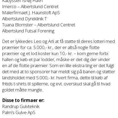
Kabyssen Ishøj Havn
Imerco – Albertslund Centret
Malerfirmaet J. Haunstoft ApS
Albertslund Dyreklinik T
Tuana Blomster – Albertslund Centret
Albertslund Futsal Forening
Det er lykkedes Leo og Arli at få støtte til deres lotteri med
præmier for ca. 5.000,- kr., der er altså nogle flotte
præmier og et lod koster kun 10,- kr. – kom gerne forbi
hallen og køb et par lodder, måske er det dig der vinder
en af de flotte præmier. Som en lille ekstra ting er det fulgt
det med at to sponsorer har meldt sig på banen og støtter
landsholdet med 5.000,- kr. hvert firma, dette til køb af
fritids t-shirts til spillerne, og evt. overskud skal gå til hvad
goldet måtte mangle.
Disse to firmaer er:
Randrup Gulvteknik
Palm’s Gulve ApS