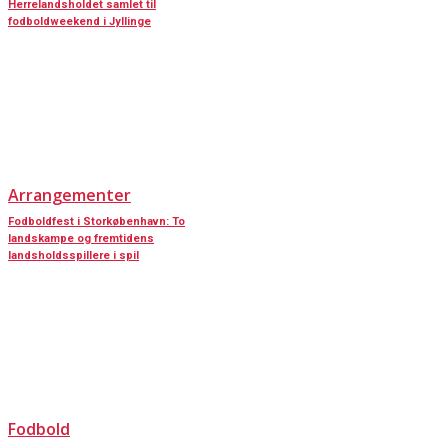
Herrelandsholdet samlet til
fodboldweekend i Jyllinge
Arrangementer
Fodboldfest i Storkøbenhavn: To
landskampe og fremtidens
landsholdsspillere i spil
Fodbold