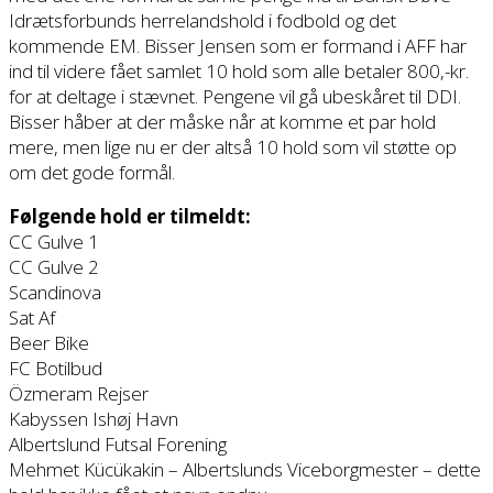
Idrætsforbunds herrelandshold i fodbold og det
kommende EM. Bisser Jensen som er formand i AFF har
ind til videre fået samlet 10 hold som alle betaler 800,-kr.
for at deltage i stævnet. Pengene vil gå ubeskåret til DDI.
Bisser håber at der måske når at komme et par hold
mere, men lige nu er der altså 10 hold som vil støtte op
om det gode formål.
Følgende hold er tilmeldt:
CC Gulve 1
CC Gulve 2
Scandinova
Sat Af
Beer Bike
FC Botilbud
Özmeram Rejser
Kabyssen Ishøj Havn
Albertslund Futsal Forening
Mehmet Kücükakin – Albertslunds Viceborgmester – dette