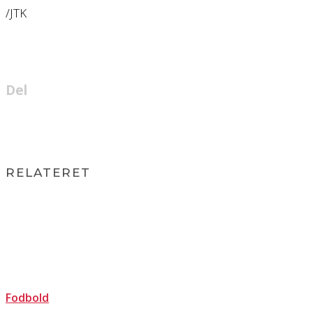
/JTK
Del
RELATERET
Fodbold