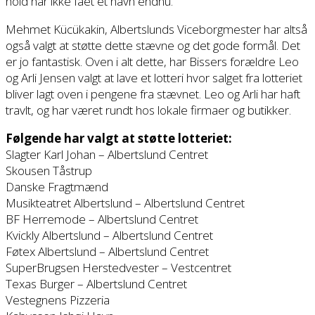
hold har ikke fået et navn endnu.
Mehmet Kücükakin, Albertslunds Viceborgmester har altså
også valgt at støtte dette stævne og det gode formål. Det
er jo fantastisk. Oven i alt dette, har Bissers forældre Leo
og Arli Jensen valgt at lave et lotteri hvor salget fra lotteriet
bliver lagt oven i pengene fra stævnet. Leo og Arli har haft
travlt, og har været rundt hos lokale firmaer og butikker.
Følgende har valgt at støtte lotteriet:
Slagter Karl Johan – Albertslund Centret
Skousen Tåstrup
Danske Fragtmænd
Musikteatret Albertslund – Albertslund Centret
BF Herremode – Albertslund Centret
Kvickly Albertslund – Albertslund Centret
Føtex Albertslund – Albertslund Centret
SuperBrugsen Herstedvester – Vestcentret
Texas Burger – Albertslund Centret
Vestegnens Pizzeria