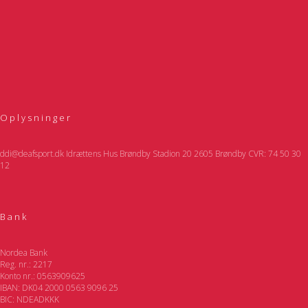
Oplysninger
ddi@deafsport.dk Idrættens Hus Brøndby Stadion 20 2605 Brøndby CVR: 74 50 30
12
Bank
Nordea Bank
Reg. nr.: 2217
Konto nr.: 0563909625
IBAN: DK04 2000 0563 9096 25
BIC: NDEADKKK