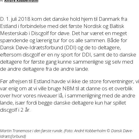
Af
André Kobberholm
D. 1. juli 2018 kom det danske hold hjem til Danmark fra
Estland i forbindelse med det første Nordisk og Baltisk
Mesterskab i Discgolf for døve. Det har været en meget
spændende og lærerig tur for os alle sammen. Både for
Dansk Døve-Idrætsforbund (DDI) og de to deltagere,
eftersom discgolf er en ny sport for DDI, samt de to danske
deltagere for første gang kunne sammenligne sig selv med
de andre deltagere fra de andre lande.
Før afrejsen til Estland havde vi ikke de store forventninger, vi
var enig om at vi ville bruge NBM til at danne os et overblik
over hvor vores niveauer lå, i sammenligning med de andre
lande, især fordi begge danske deltagere kun har spillet
discgolf i 2 år.
Martin Tranemose i den første runde
.
(Foto: André Kobberholm © Dansk Døve-
Idrætsforbund)