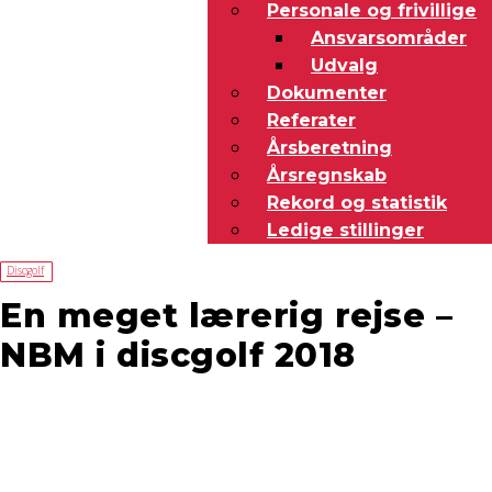
Personale og frivillige
Ansvarsområder
Udvalg
Dokumenter
Referater
Årsberetning
Årsregnskab
Rekord og statistik
Ledige stillinger
Discgolf
En meget lærerig rejse –
NBM i discgolf 2018