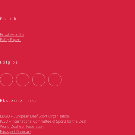
Politik
Privatlivspolitik
Policy Papers
Følg os
Eksterne links
EDSO – European Deaf Sport Organization
ICSD – International Committee of Sports for the Deaf
World Deaf Golf Federation
Parasport Danmark