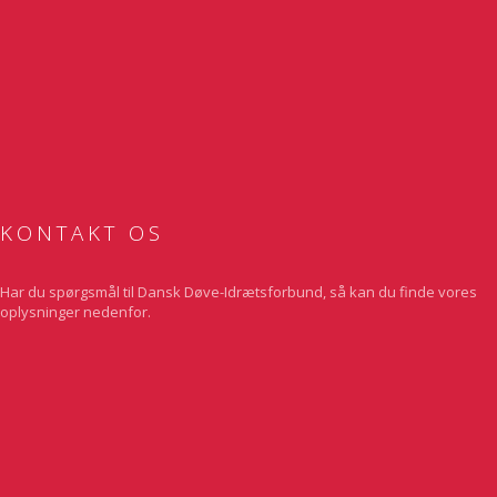
Discgolf
Invitation til DM i Pargolf 2026
KONTAKT OS
Har du spørgsmål til Dansk Døve-Idrætsforbund, så kan du finde vores
oplysninger nedenfor.