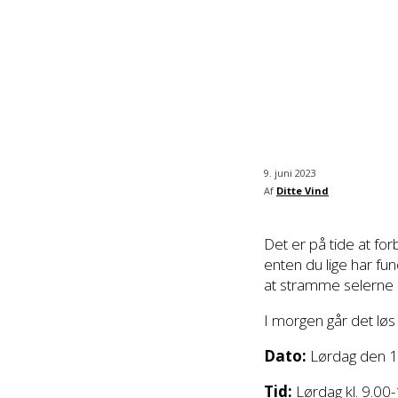
9. juni 2023
Af
Ditte Vind
Det er på tide at forb
enten du lige har fun
at stramme selerne og
I morgen går det løs t
Dato:
Lørdag den 10
Tid:
Lørdag kl. 9.00