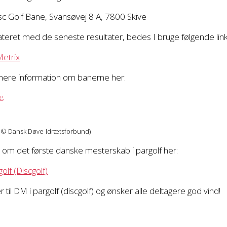
c Golf Bane, Svansøvej 8 A, 7800 Skive
ateret med de seneste resultater, bedes I bruge følgende link
Metrix
mere information om banerne her:
og
 © Dansk Døve-Idrætsforbund)
 om det første danske mesterskab i pargolf her:
golf (Discgolf)
jer til DM i pargolf (discgolf) og ønsker alle deltagere god vind!