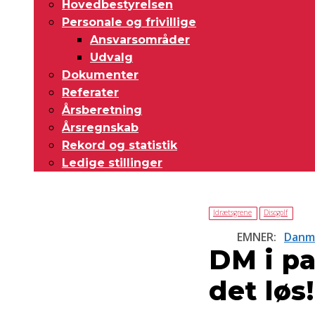
Hovedbestyrelsen
Personale og frivillige
Ansvarsområder
Udvalg
Dokumenter
Referater
Årsberetning
Årsregnskab
Rekord og statistik
Ledige stillinger
Idrætsgrene
Discgolf
EMNER:
Danma
DM i pa
det løs!