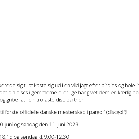
erede sig til at kaste sig ud i en vild jagt efter birdies og hole
det din discs i gemmerne eller lige har givet dem en kærlig pol
 gribe fat i din trofaste disc-partner.
il første officielle danske mesterskab i pargolf (discgolf)!
. juni og søndag den 11. juni 2023
-18.15 og søndag kl. 9.00-12.30