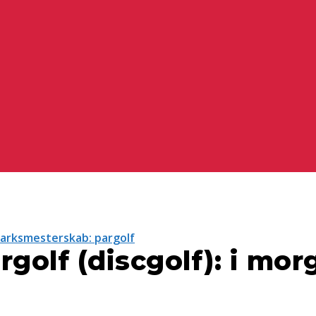
rksmesterskab: pargolf
rgolf (discgolf): i mor