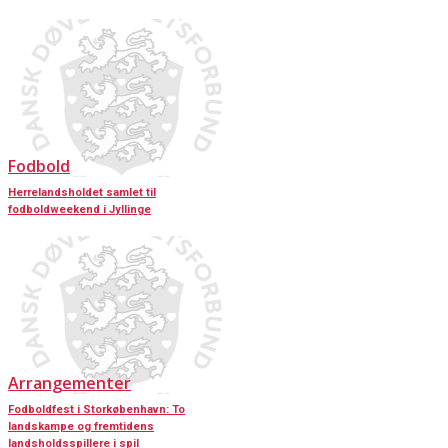
Fodbold
Herrelandsholdet samlet til
fodboldweekend i Jyllinge
Arrangementer
Fodboldfest i Storkøbenhavn: To
landskampe og fremtidens
landsholdsspillere i spil