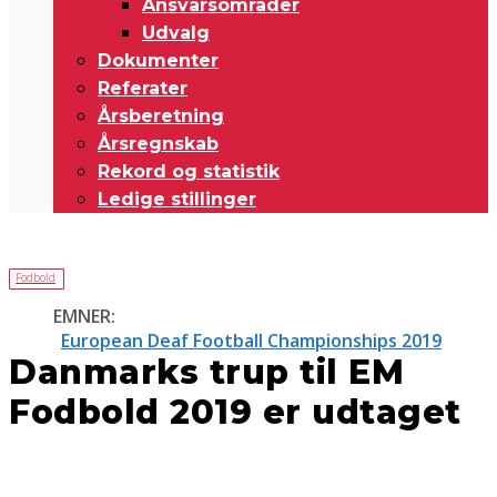
Ansvarsområder
Udvalg
Dokumenter
Referater
Årsberetning
Årsregnskab
Rekord og statistik
Ledige stillinger
Fodbold
EMNER:
European Deaf Football Championships 2019
Danmarks trup til EM
Fodbold 2019 er udtaget