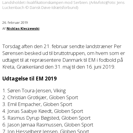
Landsholdet i kvalifikationskampen mod Serbien. (Arkivfoto)(Foto: Jens
Luckenbach © Dansk Døve-Idrætsforbund)
26. februar 2019
Af
Nicklas Kleczewski
Torsdag aften den 21. februar sendte landstræner Per
Sørensen besked ud til bruttotruppen, om hvem som er
udtaget til at repræsentere Danmark til EM i fodbold på
Kreta, Grækenland den 31. maj til den 16. juni 2019.
Udtagelse til EM 2019
1. Søren Toura-Jensen, Viking
2. Christian Grotkjær, Globen Sport
3. Emil Empacher, Globen Sport
4. Jonas Saabye Køedt, Globen Sport
5. Rasmus Dyrup Bøgsted, Globen Sport
6. Jason Jørnaa Rasmussen, Globen Sport
7. Jon Hesselberg Jensen, Globen Sport