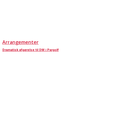
Arrangementer
Dramatisk afgørelse til DM i Pargolf
KONTAKT OS
Har du spørgsmål til Dansk Døve-Idrætsforbund, så kan du finde vores
oplysninger nedenfor.