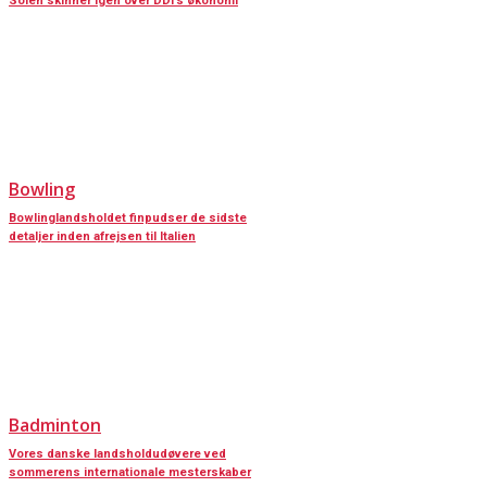
Solen skinner igen over DDI’s økonomi
Bowling
Bowlinglandsholdet finpudser de sidste
detaljer inden afrejsen til Italien
Badminton
Vores danske landsholdudøvere ved
sommerens internationale mesterskaber