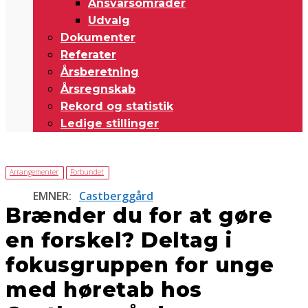
Ansvarsområder
Udvalg
Dokumenter
Referater
Årsberetning
Årsregnskab
Rekord og statistik
Ledige stillinger
Arrangementer
Forbundet
EMNER:
Castberggård
Brænder du for at gøre
en forskel? Deltag i
fokusgruppen for unge
med høretab hos