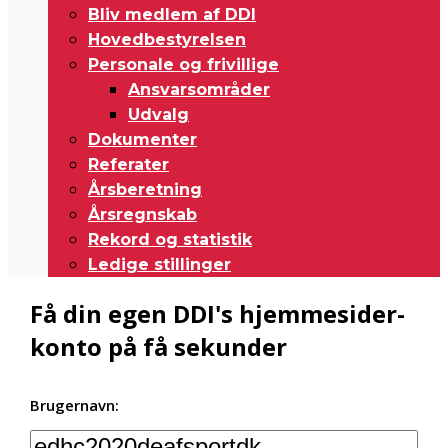
Bliv medlem af DDI
Hovedbestyrelsen
Personale og frivillige
Ansvarsområder
Udvalg
Dokumenter
Referater
Årsberetning
Årsregnskab
Rekord og statistik
Ledige stillinger
Få din egen DDI's hjemmesider-
konto på få sekunder
Brugernavn: