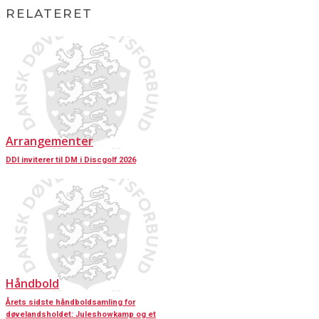
RELATERET
Arrangementer
DDI inviterer til DM i Discgolf 2026
Håndbold
Årets sidste håndboldsamling for
døvelandsholdet: Juleshowkamp og et