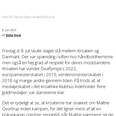
Foto © Dansk Døve-Idrætsforbund
8. juli 2023
Af
Ditte Vind
Fredag d. 8. juli skulle slaget stå mellem Kroatien og
Danmark. Der var spænding i luften hos håndboldherrerne
men også en høj grad af respekt for deres modstandere.
Kroatien har vundet Deaflympics 2022,
europamesterskabet i 2019, verdensmesterskabet i
2018 og mange andre gennem tiden. På trods af, at
medaljeskabet i det kroatiske klubhus indeholder flere
guldmedaljer, var danskerne klar.
Det er tydeligt at se, at kroaterne har snakket om Malthe
Qvortrup inden kampen, for det ligner mest af alt en
boksekamp i bedste sendetid, når Malthe nærmere sig de