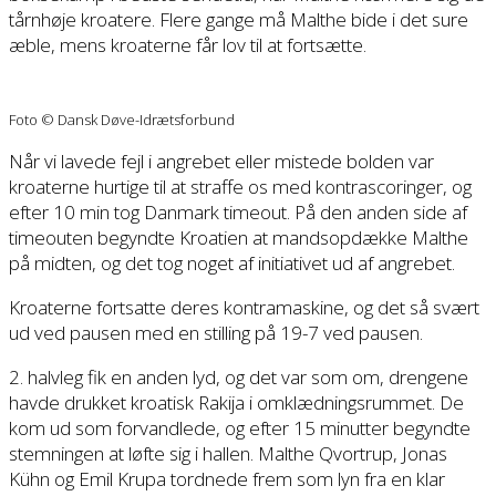
tårnhøje kroatere. Flere gange må Malthe bide i det sure
æble, mens kroaterne får lov til at fortsætte.
Foto © Dansk Døve-Idrætsforbund
Når vi lavede fejl i angrebet eller mistede bolden var
kroaterne hurtige til at straffe os med kontrascoringer, og
efter 10 min tog Danmark timeout. På den anden side af
timeouten begyndte Kroatien at mandsopdække Malthe
på midten, og det tog noget af initiativet ud af angrebet.
Kroaterne fortsatte deres kontramaskine, og det så svært
ud ved pausen med en stilling på 19-7 ved pausen.
2. halvleg fik en anden lyd, og det var som om, drengene
havde drukket kroatisk Rakija i omklædningsrummet. De
kom ud som forvandlede, og efter 15 minutter begyndte
stemningen at løfte sig i hallen. Malthe Qvortrup, Jonas
Kühn og Emil Krupa tordnede frem som lyn fra en klar