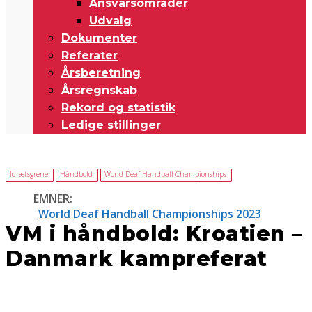
Ansvarsområder
Udvalg
Dokumenter
Referater
Årsberetning
Årsregnskab
Rekord og statistik
Ledige stillinger
Idrætsgrene
Håndbold
World Deaf Handball Championships
EMNER:
World Deaf Handball Championships 2023
VM i håndbold: Kroatien –
Danmark kampreferat