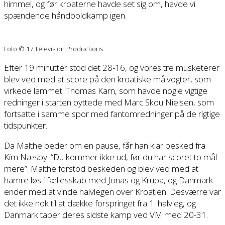
himmel, og før kroaterne havde set sig om, havde vi
spændende håndboldkamp igen.
Foto © 17 Television Productions
Efter 19 minutter stod det 28-16, og vores tre musketerer
blev ved med at score på den kroatiske målvogter, som
virkede lammet. Thomas Karn, som havde nogle vigtige
redninger i starten byttede med Marc Skou Nielsen, som
fortsatte i samme spor med fantomredninger på de rigtige
tidspunkter.
Da Malthe beder om en pause, får han klar besked fra
Kim Næsby: “Du kommer ikke ud, før du har scoret to mål
mere”. Malthe forstod beskeden og blev ved med at
hamre løs i fællesskab med Jonas og Krupa, og Danmark
ender med at vinde halvlegen over Kroatien. Desværre var
det ikke nok til at dække forspringet fra 1. halvleg, og
Danmark taber deres sidste kamp ved VM med 20-31.