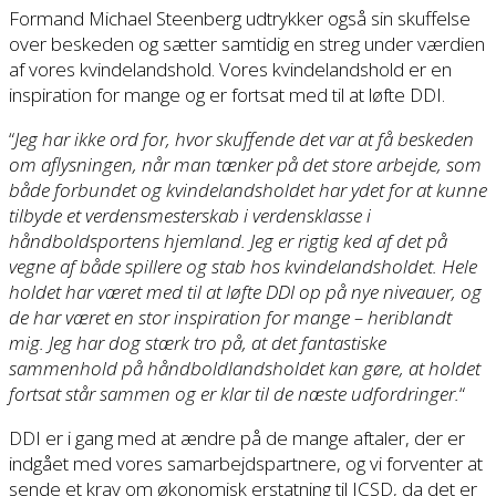
Formand Michael Steenberg udtrykker også sin skuffelse
over beskeden og sætter samtidig en streg under værdien
af vores kvindelandshold. Vores kvindelandshold er en
inspiration for mange og er fortsat med til at løfte DDI.
“
Jeg har ikke ord for, hvor skuffende det var at få beskeden
om aflysningen, når man tænker på det store arbejde, som
både forbundet og kvindelandsholdet har ydet for at kunne
tilbyde et verdensmesterskab i verdensklasse i
håndboldsportens hjemland. Jeg er rigtig ked af det på
vegne af både spillere og stab hos kvindelandsholdet. Hele
holdet har været med til at løfte DDI op på nye niveauer, og
de har været en stor inspiration for mange – heriblandt
mig. Jeg har dog stærk tro på, at det fantastiske
sammenhold på håndboldlandsholdet kan gøre, at holdet
fortsat står sammen og er klar til de næste udfordringer.
“
DDI er i gang med at ændre på de mange aftaler, der er
indgået med vores samarbejdspartnere, og vi forventer at
sende et krav om økonomisk erstatning til ICSD, da det er