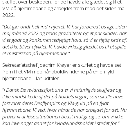
skuffet over beskeden, for de havde alle glædet sig til et
VM på hjemmebane og arbejdet frem mod det siden maj
2022.
“
Det gør ondt helt ind i hjertet. Vi har forberedt os lige siden
maj måned 2022 og trods graviditeter og et par skader, har
vi et godt og konkurrencedygtigt hold, så vi er rigtig kede af,
det ikke bliver afviklet. Vi havde virkelig glædet os til at spille
et mesterskab på hjemmebane.
“
Sekretariatschef Joachim Krøyer er skuffet og havde set
frem til et VM med håndboldkvinderne på en en fyld
hjemmebane. Han udtaler:
“
I Dansk Døve-Idrætsforbund er vi naturligvis skuffede og
ikke mindst kede af det på holdets vegne, som skulle have
forsvaret deres Deaflympics og VM-guld på en fyldt
hjemmebane. Vi ved, hvor hårdt de har arbejdet for det. Nu
prøver vi at løse situationen bedst muligt og se, om vi ikke
kan lave noget andet for kvindelandsholdet i stedet for.”