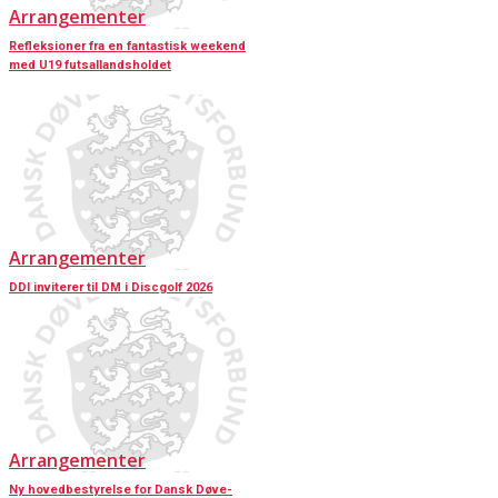
Arrangementer
Refleksioner fra en fantastisk weekend
med U19 futsallandsholdet
Arrangementer
DDI inviterer til DM i Discgolf 2026
Arrangementer
Ny hovedbestyrelse for Dansk Døve-