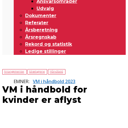
Ansvarsområder
Udvalg
Dokumenter
Referater
Årsberetning
Årsregnskab
Rekord og statistik
Ledige stillinger
Arrangementer
Idrætsgrene
Håndbold
EMNER:
VM i håndbold 2023
VM i håndbold for
kvinder er aflyst