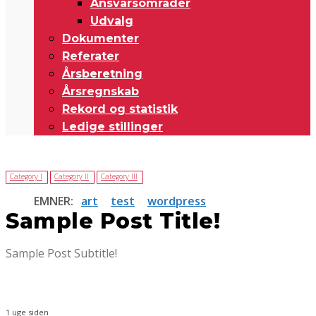
Ansvarsområder
Udvalg
Dokumenter
Referater
Årsberetning
Årsregnskab
Rekord og statistik
Ledige stillinger
Category I
Category II
Category III
EMNER:
art
test
wordpress
Sample Post Title!
Sample Post Subtitle!
1 uge siden