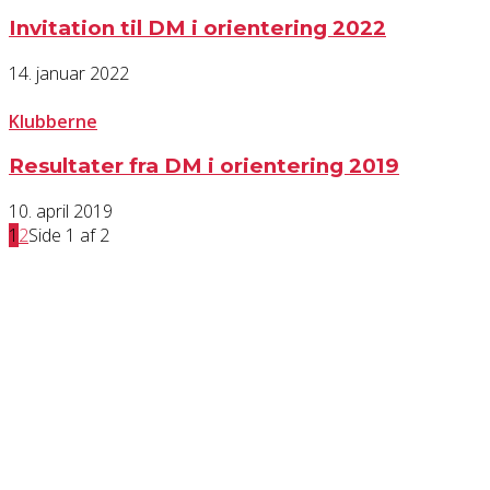
Invitation til DM i orientering 2022
14. januar 2022
Klubberne
Resultater fra DM i orientering 2019
10. april 2019
1
2
Side 1 af 2
KONTAKT OS
Har du spørgsmål til Dansk Døve-Idrætsforbund, så kan du finde vores
oplysninger nedenfor.