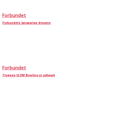
Forbundet
Forbundets langvarige dynamo
Forbundet
Truppen til EM Bowling er udtaget
KONTAKT OS
Har du spørgsmål til Dansk Døve-Idrætsforbund, så kan du finde vores
oplysninger nedenfor.