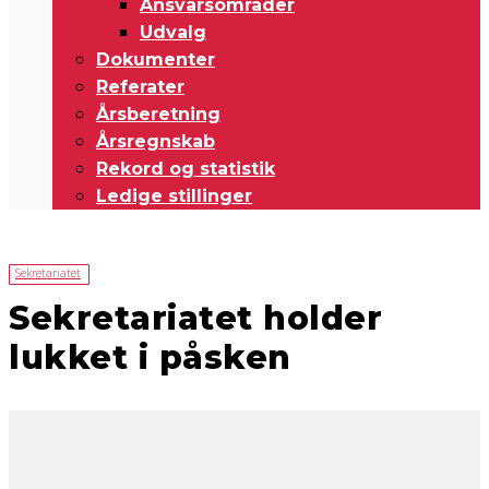
Ansvarsområder
Udvalg
Dokumenter
Referater
Årsberetning
Årsregnskab
Rekord og statistik
Ledige stillinger
Sekretariatet
Sekretariatet holder
lukket i påsken