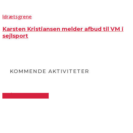
Idrætsgrene
Karsten Kristiansen melder afbud til VM i
sejlsport
KOMMENDE AKTIVITETER
GÅ TIL KALENDER