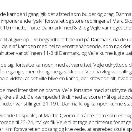
e kampen i gang, gik det afsted som bulder og brag. Danmark
mponerende fysik i forsvaret og store redninger af Marc Skou
ot 10 minutter førte Danmark med 8-2, og Vejle var noget cho
ige til at give op. De begyndte at hale ind på Danmark, da de
ore dele af kampen med hel to venstrehåndende, som nok det 
utter var stillingen 11-8 til Danmark, og Vejle kunne lugte uaf
e sig, fortsatte kampen med at være tæt. Vejle udnyttede de
ere gange, men drengene gav ikke op. Ved halvleg var stilling
ld vidste, at det ville blive en kamp, der krævede alt, hvad 
de med intensitet og drama. Vejle fortsatte med at udnytte der
 ikke slå ud. De kæmpede hårdt med at score mål og stoppe V
minutter var stillingen 21-19 til Danmark, og kampen kunne sta
ørende tidspunkt, at Malthe Qvortrup trådte frem som en nøgl
orede til 23-24, hvilket fik Vejle til at tage en timeout for at g
er Kim forsvaret en opsang og krævede, at angrebet skulle s