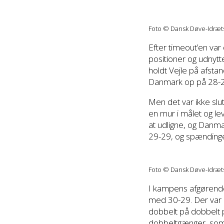
Foto © Dansk Døve-Idræ
Efter timeout’en var 
positioner og udnytt
holdt Vejle på afstan
Danmark op på 28-2
Men det var ikke slu
en mur i målet og le
at udligne, og Danmar
29-29, og spændinge
Foto © Dansk Døve-Idræ
I kampens afgørende 
med 30-29. Der var k
dobbelt på dobbelt p
dobbeltgænger, som 