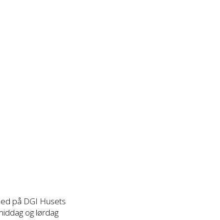
r ned på DGI Husets
middag og lørdag