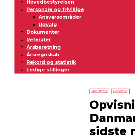
Hovedbestyrelsen
Personale og frivillige
Ansvarsområder
Udvalg
Dokumenter
Referater
Årsberetning
Årsregnskab
Rekord og statistik
Ledige stillinger
Idrætsgrene
Håndbold
Opvisn
Danmar
sidste 