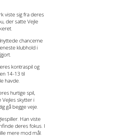
 viste sig fra deres
, der satte Vejle
keret.
 udnyttede chancerne
eneste klubhold i
gjort.
res kontraspil og
en 14-13 til
de havde.
es hurtige spil,
ejles skytter i
dig gå begge veje.
espiller. Han viste
enfinde deres fokus. I
pille mere mod mål.