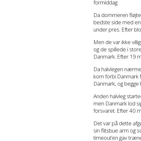
formiddag.
Da dommeren fløjted
bedste side med en i
under pres. Efter bl
Men de var ikke vill
og de spillede i st
Danmark. Efter 19 min
Da halvlegen nærmed
kom forbi Danmark fl
Danmark, og begge ho
Anden halvleg starte
men Danmark lod sig
forsvaret. Efter 40 
Det var på dette afg
sin flitsbue arm og sc
timeout’en gav træn