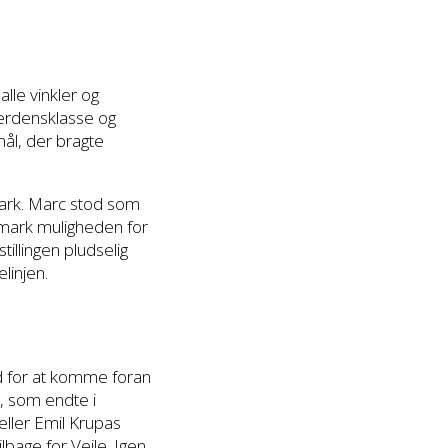
alle vinkler og
verdensklasse og
mål, der bragte
mark. Marc stod som
anmark muligheden for
illingen pludselig
linjen.
ed for at komme foran
d, som endte i
eller Emil Krupas
age for Vejle. Igen