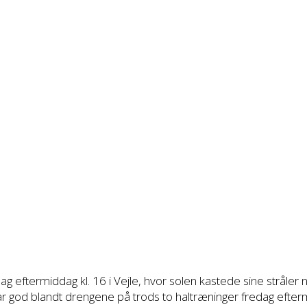
ag eftermiddag kl. 16 i Vejle, hvor solen kastede sine stråle
ar god blandt drengene på trods to haltræninger fredag efter