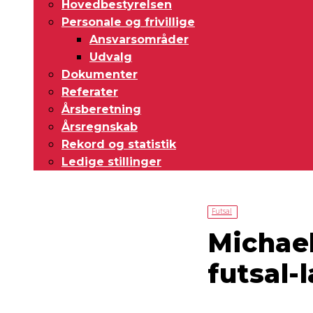
Hovedbestyrelsen
Personale og frivillige
Ansvarsområder
Udvalg
Dokumenter
Referater
Årsberetning
Årsregnskab
Rekord og statistik
Ledige stillinger
Futsal
Michae
futsal-