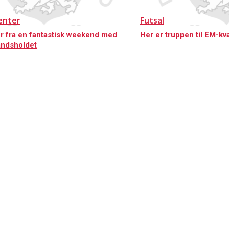
enter
Futsal
r fra en fantastisk weekend med
Her er truppen til EM-kva
andsholdet