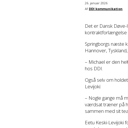
26. januar 2026
Af
DDI kommunikation
Det er Dansk Døve-I
kontraktforlængelse
Springborgs næste 
Hannover, Tyskland, 
– Michael er den helt
hos DDI.
Også selv om holdet 
Levijoki:
– Nogle gange må man
værdsat træner på ho
sammen med sit team
Eetu Keski-Levijoki 