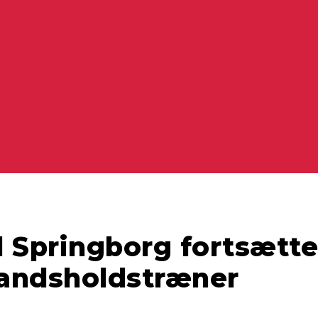
l Springborg fortsætt
landsholdstræner