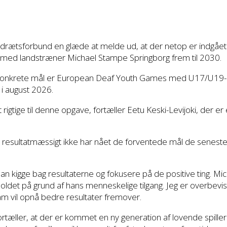
drætsforbund en glæde at melde ud, at der netop er indgået 
 med landstræner Michael Stampe Springborg frem til 2030.
konkrete mål er European Deaf Youth Games med U17/U19-l
i august 2026.
 rigtige til denne opgave, fortæller Eetu Keski-Levijoki, der er
resultatmæssigt ikke har nået de forventede mål de seneste å
 kigge bag resultaterne og fokusere på de positive ting. Mic
ldet på grund af hans menneskelige tilgang. Jeg er overbevis
 vil opnå bedre resultater fremover.
fortæller, at der er kommet en ny generation af lovende spill