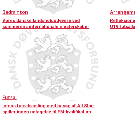
Badminton
Arrangem
Vores danske landsholdudøvere ved
Refleksione
sommerens internationale mesterskaber
U19 futsall
Futsal
Intens futsalsamling med besøg af All Star-
spiller inden udtagelse til EM-kvalifikation
KONTAKT OS