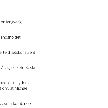
en langvarig
andsholdet i
 eliteidrætskonsulent
r, siger Eetu Keski-
hael er en yderst
t om, at Michael
ere, som kombineret