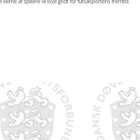
rne af spillere vil love godt for futsalsportens fremtid.