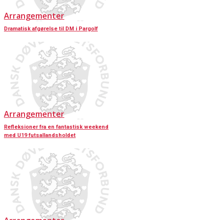
Arrangementer
Dramatisk afgørelse til DM i Pargolf
Arrangementer
Refleksioner fra en fantastisk weekend
med U19 futsallandsholdet