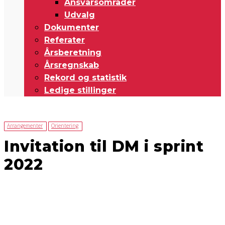
Ansvarsområder
Udvalg
Dokumenter
Referater
Årsberetning
Årsregnskab
Rekord og statistik
Ledige stillinger
Arrangementer
Orientering
Invitation til DM i sprint
2022