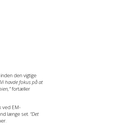
 inden den vigtige
“Vi havde fokus på at
bien,”
fortæller
rk ved EM-
end længe set.
“Det
ner.