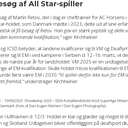
øg af All Star-spiller
øg af Martin Retov, der i dag er cheftræner for AC Horsens i 1
tar-holdet, som Danmark mødte i 2023, delte ud af sine erfar
astisk at få besøg af Retov. Han gav en stærk peptalk og delte vi
 den kommende kvalifikation,”
siger Kirchheiner.
 ICSD betyder, at landene kvalificerer sig til VM og Deaflym
erer sig til EM i ved kampene i Serbien d. 12.-16. marts, vil d
 de næste par år for landsholdet. VM 2025 er en undtagelse,
e af EM-kvalifikation. Skulle holdet misse kvalifikationen til 
trunde først være EM i 2030.
“Vi spiller derfor ikke kun for EM-
ts fremtid,”
understreger Kirchheiner.
10/09/2023: Showkamp 2023 – DDIs Futsallandshold mod Superliga Allstars
, Danmark. (Foto af Dan Eugen Nielsen / Dan Eugen Photography)
 i lufthavnen d. 12/3. Holdet er klar og glæder sig meget til 
og Skotland. Udtagelsen bliver offentliggjort på deafsport.dk