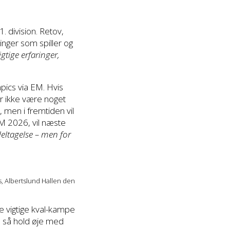
. division. Retov,
inger som spiller og
gtige erfaringer,
pics via EM. Hvis
er ikke være noget
 men i fremtiden vil
EM 2026, vil næste
deltagelse – men for
, Albertslund Hallen den
de vigtige kval-kampe
, så hold øje med