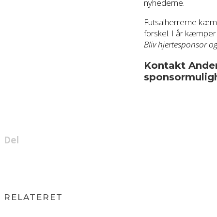
nyhederne.
Futsalherrerne kæmp
forskel. I år kæmper
Bliv hjertesponsor o
Kontakt Ander
sponsormulig
Del
RELATERET