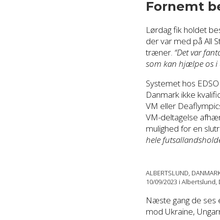
Fornemt bes
Lørdag fik holdet bes
der var med på All S
træner.
“Det var fant
som kan hjælpe os i
Systemet hos EDSO og
Danmark ikke kvalific
VM eller Deaflympics
VM-deltagelse afhæng
mulighed for en slu
hele futsallandsholde
ALBERTSLUND, DANMARK – 
10/09/2023 i Albertslund
Næste gang de ses er
mod Ukraine, Ungarn 