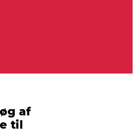
øg af
e til