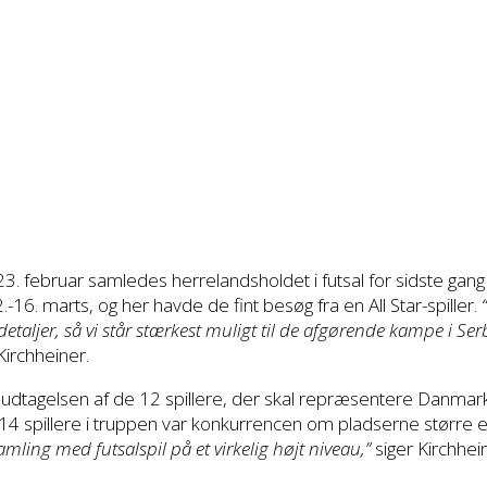
3. februar samledes herrelandsholdet i futsal for sidste gang
2.-16. marts, og her havde de fint besøg fra en All Star-spiller.
detaljer, så vi står stærkest muligt til de afgørende kampe i Ser
irchheiner.
 i udtagelsen af de 12 spillere, der skal repræsentere Danma
 14 spillere i truppen var konkurrencen om pladserne større 
amling med futsalspil på et virkelig højt niveau,”
siger Kirchhei