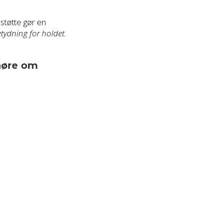
støtte gør en
tydning for holdet.
 høre om