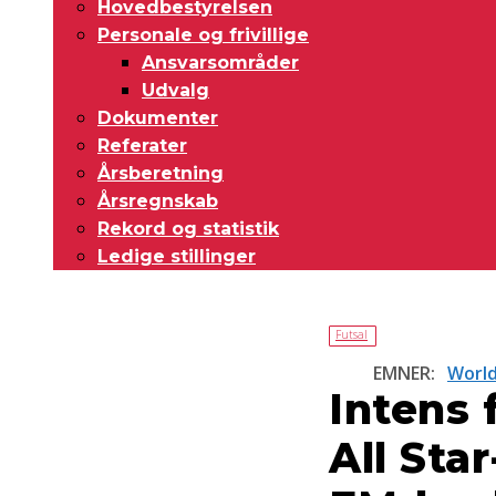
Hovedbestyrelsen
Personale og frivillige
Ansvarsområder
Udvalg
Dokumenter
Referater
Årsberetning
Årsregnskab
Rekord og statistik
Ledige stillinger
Futsal
EMNER:
World
Intens 
All Star