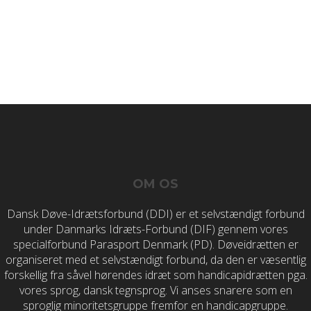
© 2020 Dansk Døve-Idrætsforbund
OM OS
Dansk Døve-Idrætsforbund (DDI) er et selvstændigt forbund
under Danmarks Idræts-Forbund (DIF) gennem vores
specialforbund Parasport Denmark (PD). Døveidrætten er
organiseret med et selvstændigt forbund, da den er væsentlig
forskellig fra såvel hørendes idræt som handicapidrætten pga.
vores sprog, dansk tegnsprog. Vi anses snarere som en
sproglig minoritetsgruppe fremfor en handicapgruppe.