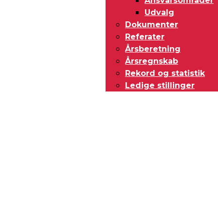
Ansvarsområder
Udvalg
Dokumenter
Referater
Årsberetning
Årsregnskab
Rekord og statistik
Ledige stillinger
KONTAKT OS
Har du spørgsmål til Dansk Døve-Idrætsforbund, så kan du finde vores
oplysninger nedenfor.