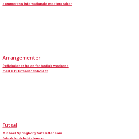
sommerens internationale mesterskaber
Arrangementer
Refleksioner fra en fantastisk weekend
med U19 futsallandsholdet
Futsal
Michael Springborg fortsætter som
futsal-landsholdstræner