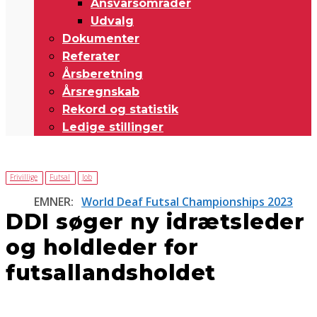
Ansvarsområder
Udvalg
Dokumenter
Referater
Årsberetning
Årsregnskab
Rekord og statistik
Ledige stillinger
Frivillige
Futsal
Job
EMNER:
World Deaf Futsal Championships 2023
DDI søger ny idrætsleder
og holdleder for
futsallandsholdet