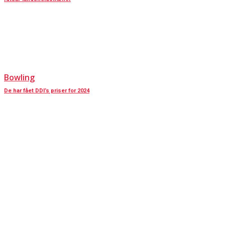
Bowling
De har fået DDI’s priser for 2024
KONTAKT OS
Har du spørgsmål til Dansk Døve-Idrætsforbund, så kan du finde vores
oplysninger nedenfor.