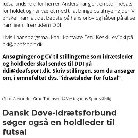
futsallandshold for herrer. Anders har gjort en stor indsats
for holdet og har været med til at bringe os til nye højder. Vi
ønsker ham alt det bedste på hans orlov og håber på at se
ham igen i fremtiden i DDI.
Hvis I har spørgsmål, kan I kontakte Eetu Keski-Levijoki på
ekl@deafsport.dk
Ansøgninger og CV til stillingerne som idrætsleder
og holdleder skal sendes til DDI på
ddi@deafsport.dk. Skriv stillingen, som du ansøger
om, i emnefeltet dvs. “idrætsleder for futsal”
.
(Foto: Alexander Grue Thomsen © Vestegnens SportsKlinik)
Dansk Døve-Idrætsforbund
søger også en holdleder til
futsal