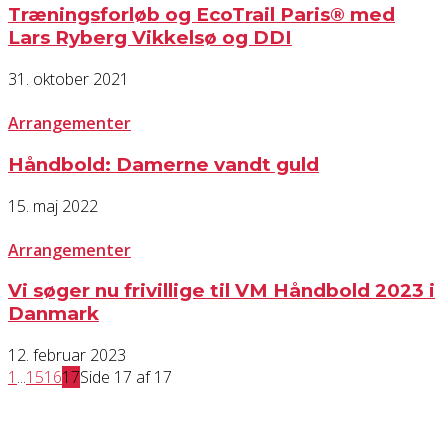
Træningsforløb og EcoTrail Paris® med
Lars Ryberg Vikkelsø og DDI
31. oktober 2021
Arrangementer
Håndbold: Damerne vandt guld
15. maj 2022
Arrangementer
Vi søger nu frivillige til VM Håndbold 2023 i
Danmark
12. februar 2023
1
...
15
16
17
Side 17 af 17