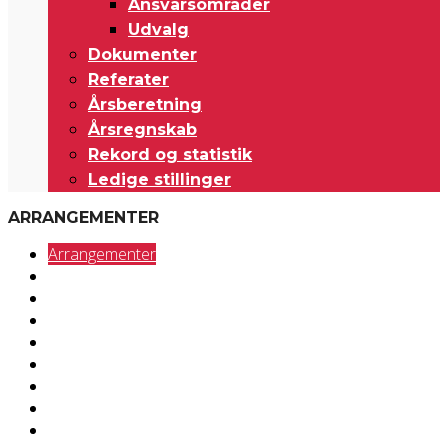
Ansvarsområder
Udvalg
Dokumenter
Referater
Årsberetning
Årsregnskab
Rekord og statistik
Ledige stillinger
ARRANGEMENTER
Arrangementer
Breddeidræt
Deaflympics
EDSO
Forbundet
ICSD
Idrætsgrene
Job
Klubberne